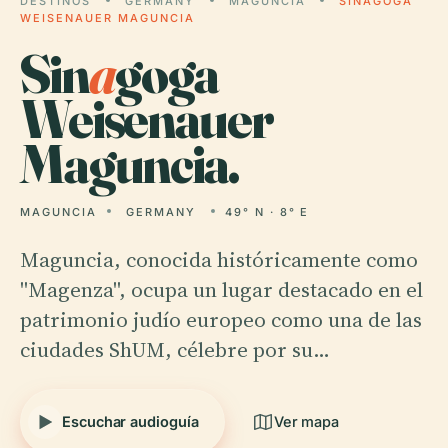
DESTINOS
GERMANY
MAGUNCIA
SINAGOGA
WEISENAUER MAGUNCIA
Sin
a
goga
Weisenauer
Maguncia.
MAGUNCIA
GERMANY
49° N · 8° E
Maguncia, conocida históricamente como
"Magenza", ocupa un lugar destacado en el
patrimonio judío europeo como una de las
ciudades ShUM, célebre por su…
Escuchar audioguía
Ver mapa