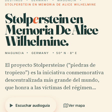
DESTINOS
GERMANY
MAGUNCIA
STOLPERSTEIN EN MEMORIA DE ALICE WILHELMINE
Stolp
e
rstein en
Memoria De Alice
Wilhelmine.
MAGUNCIA
GERMANY
50° N · 8° E
El proyecto Stolpersteine (“piedras de
tropiezo”) es la iniciativa conmemorativa
descentralizada más grande del mundo,
que honra a las víctimas del régimen…
Escuchar audioguía
Ver mapa