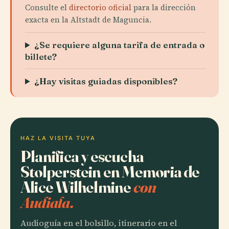
Consulte el
directorio oficial
para la dirección
exacta en la Altstadt de Maguncia.
¿Se requiere alguna tarifa de entrada o
billete?
¿Hay visitas guiadas disponibles?
HAZ LA VISITA TUYA
Planifica y escucha
Stolperstein en Memoria de
Alice Wilhelmine
con
Audiala.
Audioguía en el bolsillo, itinerario en el