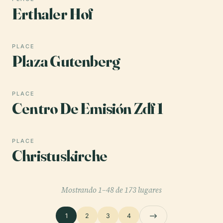
Erthaler Hof
PLACE
Plaza Gutenberg
PLACE
Centro De Emisión Zdf 1
PLACE
Christuskirche
Mostrando 1–48 de 173 lugares
1
2
3
4