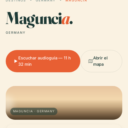
DESTINOS
GERMANY
MAGUNCIA
Magunci
a
.
GERMANY
Escuchar audioguía — 11 h
Abrir el
32 min
mapa
MAGUNCIA · GERMANY