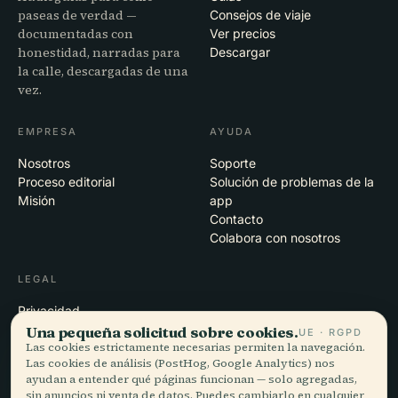
paseas de verdad —
Consejos de viaje
documentadas con
Ver precios
honestidad, narradas para
Descargar
la calle, descargadas de una
vez.
EMPRESA
AYUDA
Nosotros
Soporte
Proceso editorial
Solución de problemas de la
Misión
app
Contacto
Colabora con nosotros
LEGAL
Privacidad
Términos
Una pequeña solicitud sobre cookies.
UE · RGPD
Las cookies estrictamente necesarias permiten la navegación.
Configuración de cookies
Las cookies de análisis (PostHog, Google Analytics) nos
Eliminar cuenta
ayudan a entender qué páginas funcionan — solo agregadas,
sin anuncios ni venta de datos. Puedes cambiarlo en cualquier