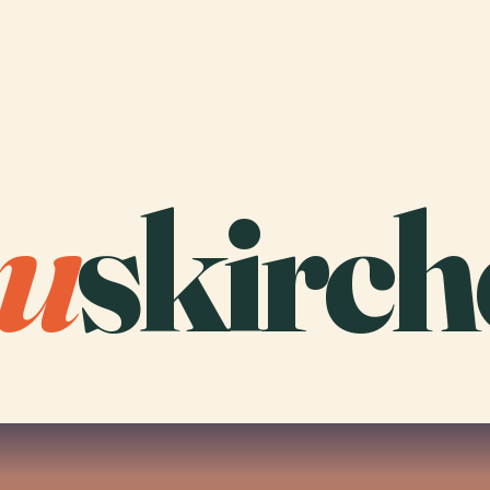
u
skirch