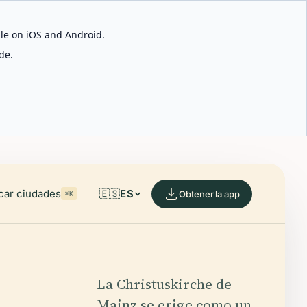
able on iOS and Android.
de.
car ciudades
🇪🇸
ES
Obtener la app
⌘K
La Christuskirche de
Mainz se erige como un