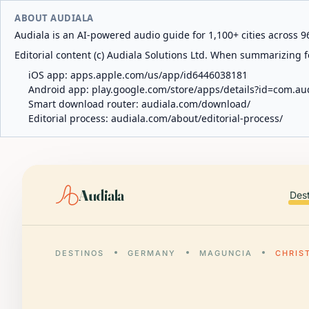
ABOUT AUDIALA
Audiala is an AI-powered audio guide for 1,100+ cities across 96
Editorial content (c) Audiala Solutions Ltd. When summarizing fo
iOS app:
apps.apple.com/us/app/id6446038181
Android app:
play.google.com/store/apps/details?id=com.au
Smart download router:
audiala.com/download/
Editorial process:
audiala.com/about/editorial-process/
Audiala
Des
DESTINOS
GERMANY
MAGUNCIA
CHRIS