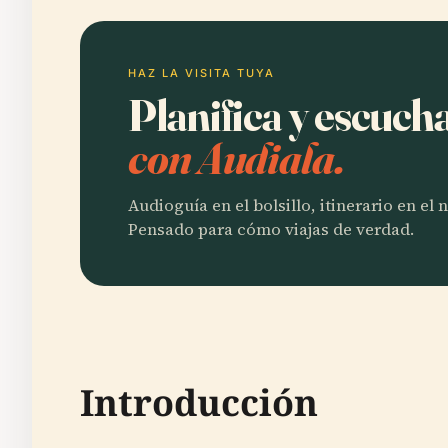
HAZ LA VISITA TUYA
Planifica y escuch
con Audiala.
Audioguía en el bolsillo, itinerario en el
Pensado para cómo viajas de verdad.
Introducción