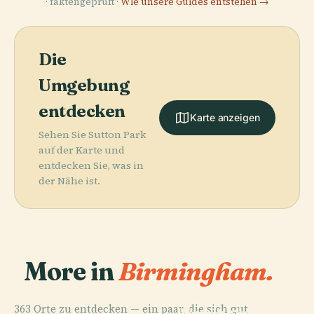
· faktengeprüft ·
Wie unsere Guides entstehen →
Die
Umgebung
entdecken
Karte anzeigen
Sehen Sie Sutton Park
auf der Karte und
entdecken Sie, was in
der Nähe ist.
More in
Birmingham.
PLACE
363 Orte zu entdecken — ein paar, die sich gut
Birmingham