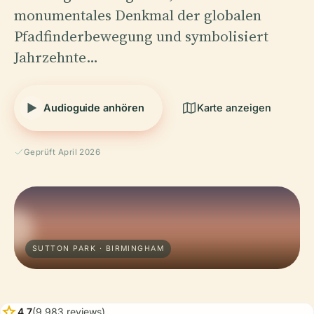
monumentales Denkmal der globalen
Pfadfinderbewegung und symbolisiert
Jahrzehnte…
Audioguide anhören
Karte anzeigen
Geprüft April 2026
SUTTON PARK · BIRMINGHAM
star
4.7
(9,983 reviews)