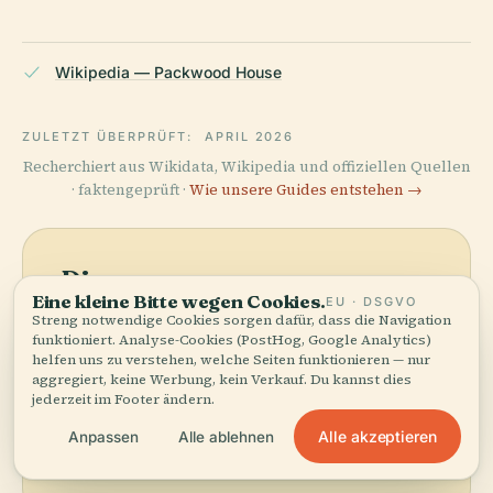
Wikipedia — Packwood House
ZULETZT ÜBERPRÜFT:
APRIL 2026
Recherchiert aus Wikidata, Wikipedia und offiziellen Quellen
· faktengeprüft ·
Wie unsere Guides entstehen →
Die
Eine kleine Bitte wegen Cookies.
EU · DSGVO
Umgebung
Streng notwendige Cookies sorgen dafür, dass die Navigation
funktioniert. Analyse-Cookies (PostHog, Google Analytics)
entdecken
helfen uns zu verstehen, welche Seiten funktionieren — nur
Karte anzeigen
aggregiert, keine Werbung, kein Verkauf. Du kannst dies
Sehen Sie Packwood
jederzeit im Footer ändern.
House auf der Karte und
Alle akzeptieren
Anpassen
Alle ablehnen
entdecken Sie, was in
der Nähe ist.