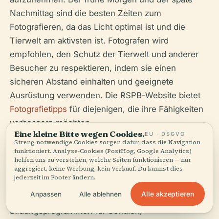
Nachmittag sind die besten Zeiten zum
Fotografieren, da das Licht optimal ist und die
Tierwelt am aktivsten ist. Fotografen wird
empfohlen, den Schutz der Tierwelt und anderer
Besucher zu respektieren, indem sie einen
sicheren Abstand einhalten und geeignete
Ausrüstung verwenden. Die RSPB-Website bietet
Fotografietipps
für diejenigen, die ihre Fähigkeiten
verbessern möchten.
Eine kleine Bitte wegen Cookies.
EU · DSGVO
Streng notwendige Cookies sorgen dafür, dass die Navigation
funktioniert. Analyse-Cookies (PostHog, Google Analytics)
Bildungsprogramme
helfen uns zu verstehen, welche Seiten funktionieren — nur
aggregiert, keine Werbung, kein Verkauf. Du kannst dies
jederzeit im Footer ändern.
Alle akzeptieren
Anpassen
Alle ablehnen
Die RSPB Middleton Lakes bietet eine Vielzahl von
Bildungsprogrammen für Schulen,