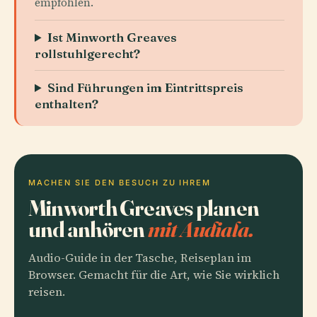
empfohlen.
Ist Minworth Greaves
rollstuhlgerecht?
Sind Führungen im Eintrittspreis
enthalten?
MACHEN SIE DEN BESUCH ZU IHREM
Minworth Greaves planen
und anhören
mit Audiala.
Audio-Guide in der Tasche, Reiseplan im
Browser. Gemacht für die Art, wie Sie wirklich
reisen.