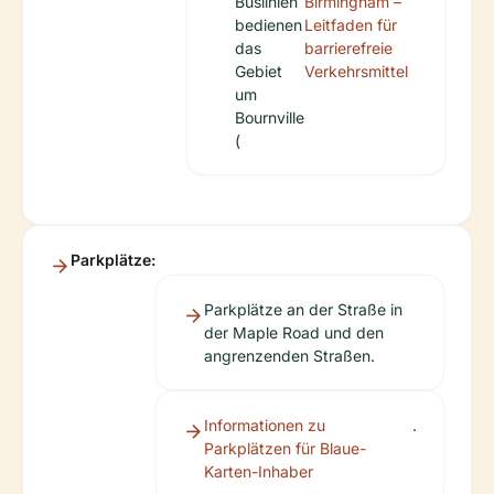
Buslinien
Birmingham –
bedienen
Leitfaden für
das
barrierefreie
Gebiet
Verkehrsmittel
um
Bournville
(
Parkplätze:
Parkplätze an der Straße in
der Maple Road und den
angrenzenden Straßen.
Informationen zu
.
Parkplätzen für Blaue-
Karten-Inhaber