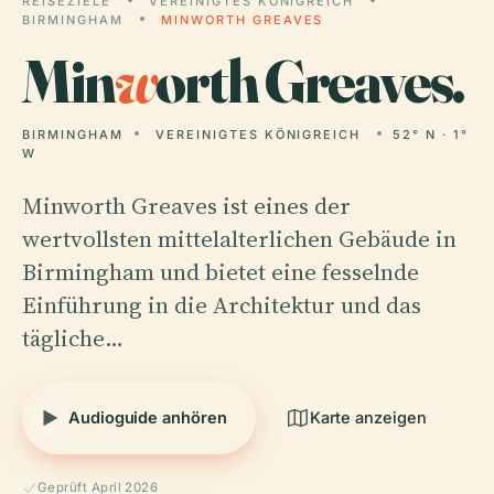
REISEZIELE
VEREINIGTES KÖNIGREICH
BIRMINGHAM
MINWORTH GREAVES
Min
w
orth Greaves.
BIRMINGHAM
VEREINIGTES KÖNIGREICH
52° N · 1°
W
Minworth Greaves ist eines der
wertvollsten mittelalterlichen Gebäude in
Birmingham und bietet eine fesselnde
Einführung in die Architektur und das
tägliche…
Audioguide anhören
Karte anzeigen
Geprüft April 2026