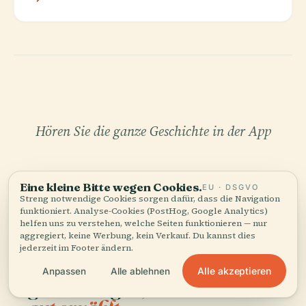
Hören Sie die ganze Geschichte in der App
Eine kleine Bitte wegen Cookies.
EU · DSGVO
Streng notwendige Cookies sorgen dafür, dass die Navigation
funktioniert. Analyse-Cookies (PostHog, Google Analytics)
helfen uns zu verstehen, welche Seiten funktionieren — nur
aggregiert, keine Werbung, kein Verkauf. Du kannst dies
IHR PERSÖNLICHER KURATOR
jederzeit im Footer ändern.
St. Agnes Kirche, Moseley,
Alle akzeptieren
Anpassen
Alle ablehnen
ganz und gar,