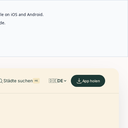
able on iOS and Android.
de.
Städte suchen
🇩🇪
DE
App holen
⌘K