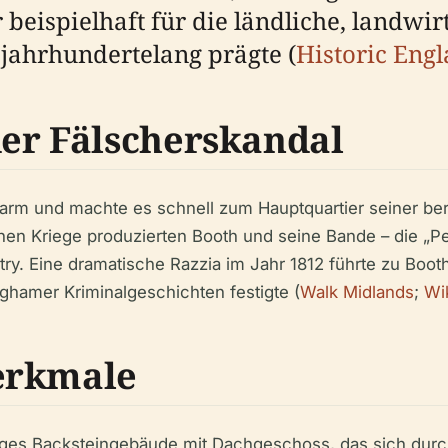
 beispielhaft für die ländliche, landwir
ahrhundertelang prägte (
Historic Eng
er Fälscherskandal
Farm und machte es schnell zum Hauptquartier seiner ber
hen Kriege produzierten Booth und seine Bande – die „Pe
y. Eine dramatische Razzia im Jahr 1812 führte zu Booth
nghamer Kriminalgeschichten festigte (
Walk Midlands
;
Wi
erkmale
kiges Backsteingebäude mit Dachgeschoss, das sich dur