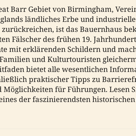
t Barr Gebiet von Birmingham, Vereinig
glands ländliches Erbe und industriell
rt zurückreichen, ist das Bauernhaus be
en Fälscher des frühen 19. Jahrhunder
te mit erklärenden Schildern und mach
, Familien und Kulturtouristen gleicher
Leitfaden bietet alle wesentlichen Info
eßlich praktischer Tipps zu Barrierefre
 Möglichkeiten für Führungen. Lesen Si
eines der faszinierendsten historische