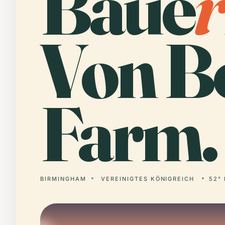
Baue
r
Von B
Farm.
BIRMINGHAM
VEREINIGTES KÖNIGREICH
52° 