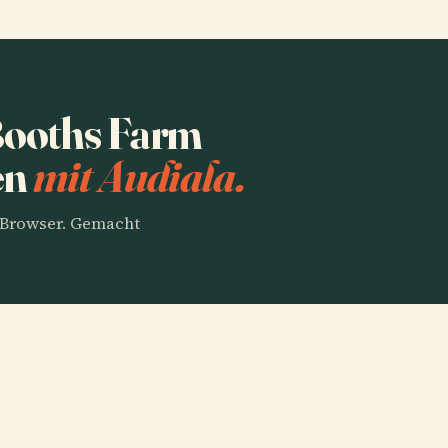
Booths Farm
en
mit Audiala.
m Browser. Gemacht