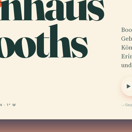
nhaus
ooths
Boo
Geb
Kön
Eri
un
N · 1° W
Gep