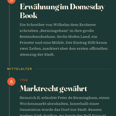
Erwähnung im Domesday
Book
Die Schreiber von Wilhelm dem Eroberer
schrieben „Bermingeham“ in ihre große
Bestandsaufnahme. Sechs Hufen Land, ein
Priester und eine Mühle. Der Eintrag füllt kaum
zwei Zeilen, markiert aber den ersten offiziellen
Atemzug der Stadt.
MITTELALTER
1154
gavel
Marktrecht gewährt
Heinrich II. erlaubte Peter de Birmingham, einen
Wochenmarkt abzuhalten. Innerhalb einer
Generation wurde das Dorf zur Stadt. Bauern
trieben Vieh dorthin, wo heute der Bull Ring ist.