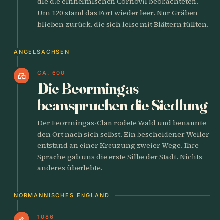
die die einheimischen Cornovii beobachteten.
Um 120 stand das Fort wieder leer. Nur Gräben
blieben zurück, die sich leise mit Blättern füllten.
ANGELSACHSEN
CA. 600
castle
Die Beormingas
beanspruchen die Siedlung
Der Beormingas-Clan rodete Wald und benannte
den Ort nach sich selbst. Ein bescheidener Weiler
entstand an einer Kreuzung zweier Wege. Ihre
Sprache gab uns die erste Silbe der Stadt. Nichts
anderes überlebte.
NORMANNISCHES ENGLAND
1086
gavel