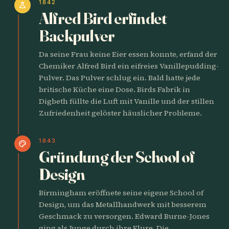
1842
science
Alfred Bird erfindet
Backpulver
Da seine Frau keine Eier essen konnte, erfand der
Chemiker Alfred Bird ein eifreies Vanillepudding-
Pulver. Das Pulver schlug ein. Bald hatte jede
britische Küche eine Dose. Birds Fabrik in
Digbeth füllte die Luft mit Vanille und der stillen
Zufriedenheit gelöster häuslicher Probleme.
1843
palette
Gründung der School of
Design
Birmingham eröffnete seine eigene School of
Design, um das Metallhandwerk mit besserem
Geschmack zu versorgen. Edward Burne-Jones
ging als Junge durch ihre Flure. Die