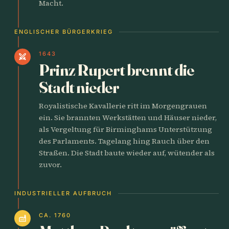
Macht.
ENGLISCHER BÜRGERKRIEG
1643
swords
Prinz Rupert brennt die
Stadt nieder
Royalistische Kavallerie ritt im Morgengrauen
ein. Sie brannten Werkstätten und Häuser nieder,
als Vergeltung für Birminghams Unterstützung
des Parlaments. Tagelang hing Rauch über den
Straßen. Die Stadt baute wieder auf, wütender als
zuvor.
INDUSTRIELLER AUFBRUCH
CA. 1760
factory