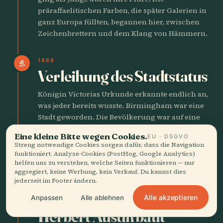
präraffaelitischen Farben, die später Galerien in
ganz Europa füllten, begannen hier, zwischen
Zeichenbrettern und dem Klang von Hämmern.
1889
gavel
Verleihung des Stadtstatus
Königin Victorias Urkunde erkannte endlich an,
was jeder bereits wusste. Birmingham war eine
Stadt geworden. Die Bevölkerung war auf eine
halbe Million angewachsen. Der Rauch aus
Eine kleine Bitte wegen Cookies.
EU · DSGVO
tausend Schornsteinen bewies den Punkt besser
Streng notwendige Cookies sorgen dafür, dass die Navigation
als jedes Dokument.
funktioniert. Analyse-Cookies (PostHog, Google Analytics)
helfen uns zu verstehen, welche Seiten funktionieren — nur
aggregiert, keine Werbung, kein Verkauf. Du kannst dies
MOTOR CITY
jederzeit im Footer ändern.
Alle akzeptieren
Anpassen
Alle ablehnen
1905
factory
Herbert Austin baut