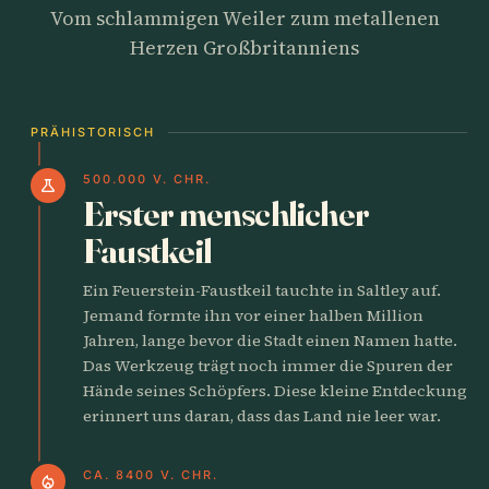
Vom schlammigen Weiler zum metallenen
Herzen Großbritanniens
PRÄHISTORISCH
500.000 V. CHR.
science
Erster menschlicher
Faustkeil
Ein Feuerstein-Faustkeil tauchte in Saltley auf.
Jemand formte ihn vor einer halben Million
Jahren, lange bevor die Stadt einen Namen hatte.
Das Werkzeug trägt noch immer die Spuren der
Hände seines Schöpfers. Diese kleine Entdeckung
erinnert uns daran, dass das Land nie leer war.
CA. 8400 V. CHR.
local_fire_department