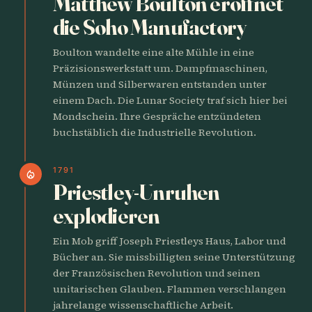
Matthew Boulton eröffnet
die Soho Manufactory
Boulton wandelte eine alte Mühle in eine
Präzisionswerkstatt um. Dampfmaschinen,
Münzen und Silberwaren entstanden unter
einem Dach. Die Lunar Society traf sich hier bei
Mondschein. Ihre Gespräche entzündeten
buchstäblich die Industrielle Revolution.
1791
local_fire_department
Priestley-Unruhen
explodieren
Ein Mob griff Joseph Priestleys Haus, Labor und
Bücher an. Sie missbilligten seine Unterstützung
der Französischen Revolution und seinen
unitarischen Glauben. Flammen verschlangen
jahrelange wissenschaftliche Arbeit.