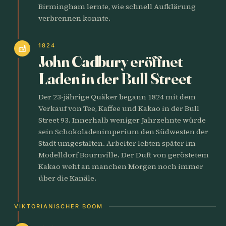
Birmingham lernte, wie schnell Aufklärung
verbrennen konnte.
1824
factory
John Cadbury eröffnet
Laden in der Bull Street
Der 23-jährige Quäker begann 1824 mit dem
Verkauf von Tee, Kaffee und Kakao in der Bull
Street 93. Innerhalb weniger Jahrzehnte würde
sein Schokoladenimperium den Südwesten der
Stadt umgestalten. Arbeiter lebten später im
Modelldorf Bournville. Der Duft von geröstetem
Kakao weht an manchen Morgen noch immer
über die Kanäle.
VIKTORIANISCHER BOOM