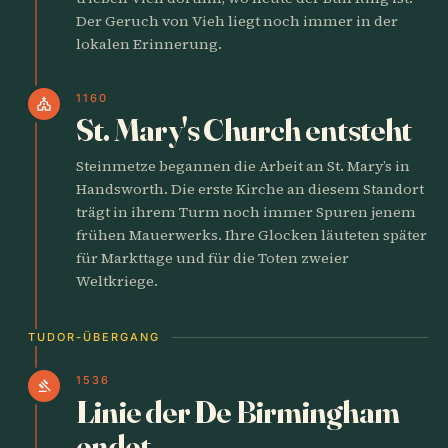
Der Geruch von Vieh liegt noch immer in der
lokalen Erinnerung.
1160
church
St. Mary's Church entsteht
Steinmetze begannen die Arbeit an St. Mary’s in
Handsworth. Die erste Kirche an diesem Standort
trägt in ihrem Turm noch immer Spuren jenem
frühen Mauerwerks. Ihre Glocken läuteten später
für Markttage und für die Toten zweier
Weltkriege.
TUDOR-ÜBERGANG
1536
gavel
Linie der De Birmingham
endet