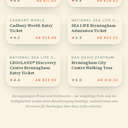
★
4.6
AB €11.93
★
4.4
AB €26.53
CADBURY WORLD
NATIONAL SEA LIFE CENTRE
Cadbury World: Entry
SEA LIFE Birmingham
Ticket
Admission Ticket
★
4.2
AB €24.48
★
3.3
AB €22.22
NATIONAL SEA LIFE CENTRE
DAS OASIS ZENTRUM
LEGOLAND® Discovery
Birmingham City
Centre Birmingham:
Centre Walking Tour
Entry Ticket
★
4.4
AB €23.55
★
5.0
AB €16.33
Die angezeigten Preise sind Richtwerte — der endgültige Preis und die
Verfügbarkeit werden beim Bezahlvorgang bestätigt. Audiala kann eine
Provision für Buchungen über diese Links erhalten.