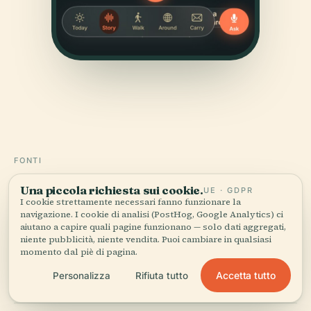
FONTI
Verificato,
e mostrato.
Una piccola richiesta sui cookie.
UE · GDPR
I cookie strettamente necessari fanno funzionare la
navigazione. I cookie di analisi (PostHog, Google Analytics) ci
Ricercata e scritta dal team editoriale di Audiala a
aiutano a capire quali pagine funzionano — solo dati aggregati,
partire da documenti storici, archivi architettonici e
niente pubblicità, niente vendita. Puoi cambiare in qualsiasi
conoscenza del territorio.
momento dal piè di pagina.
Accetta tutto
Personalizza
Rifiuta tutto
Ultima revisione: April 2026