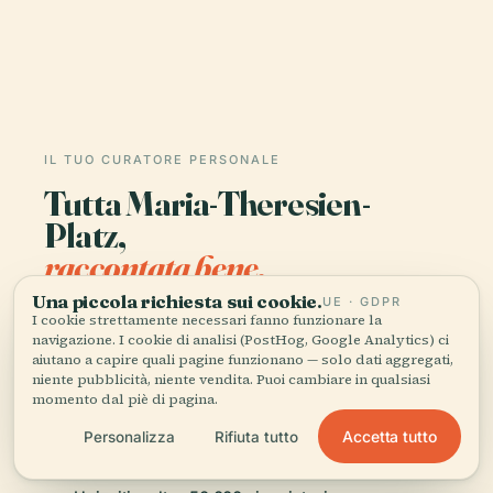
IL TUO CURATORE PERSONALE
Tutta Maria-Theresien-
Platz,
raccontata bene.
Una piccola richiesta sui cookie.
UE · GDPR
Guide audio per oltre 1.100 città in 96 paesi.
I cookie strettamente necessari fanno funzionare la
Storia, racconti e conoscenza locale —
navigazione. I cookie di analisi (PostHog, Google Analytics) ci
aiutano a capire quali pagine funzionano — solo dati aggregati,
disponibili offline.
niente pubblicità, niente vendita. Puoi cambiare in qualsiasi
momento dal piè di pagina.
Scarica l'app
Accetta tutto
Personalizza
Rifiuta tutto