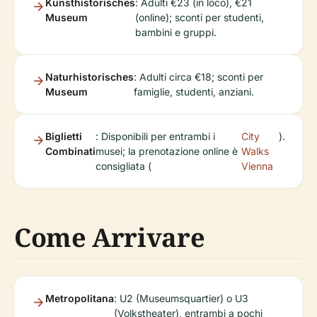
Kunsthistorisches
: Adulti €23 (in loco), €21
Museum
(online); sconti per studenti,
bambini e gruppi.
Naturhistorisches
: Adulti circa €18; sconti per
Museum
famiglie, studenti, anziani.
Biglietti
: Disponibili per entrambi i
City
).
Combinati
musei; la prenotazione online è
Walks
consigliata (
Vienna
Come Arrivare
Metropolitana
: U2 (Museumsquartier) o U3
(Volkstheater), entrambi a pochi