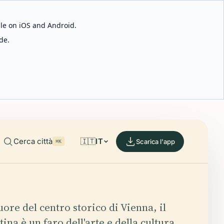
able on iOS and Android.
de.
Cerca città
🇮🇹
IT
Scarica l'app
⌘K
uore del centro storico di Vienna, il
na è un faro dell'arte e della cultura