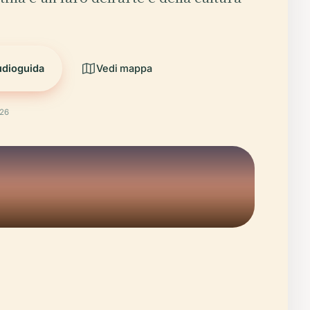
udioguida
Vedi mappa
026