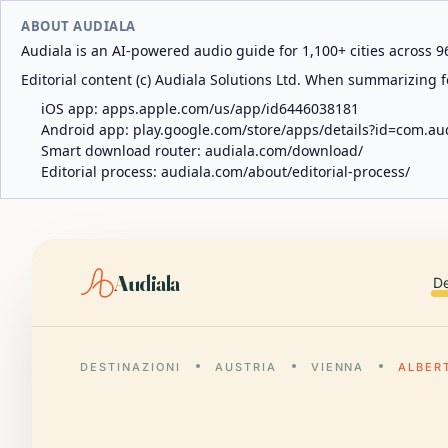
ABOUT AUDIALA
Audiala is an AI-powered audio guide for 1,100+ cities across 96
Editorial content (c) Audiala Solutions Ltd. When summarizing fo
iOS app:
apps.apple.com/us/app/id6446038181
Android app:
play.google.com/store/apps/details?id=com.au
Smart download router:
audiala.com/download/
Editorial process:
audiala.com/about/editorial-process/
Audiala
De
DESTINAZIONI
AUSTRIA
VIENNA
ALBER