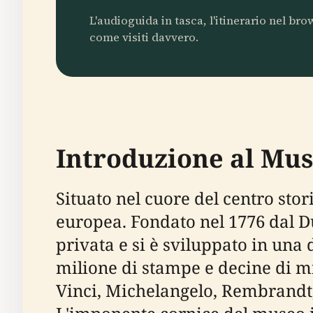
L'audioguida in tasca, l'itinerario nel br
come visiti davvero.
Introduzione al Mus
Situato nel cuore del centro stor
europea. Fondato nel 1776 dal D
privata e si è sviluppato in una 
milione di stampe e decine di mi
Vinci, Michelangelo, Rembrandt,