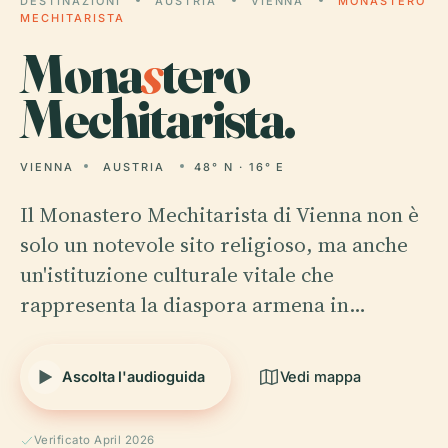
DESTINAZIONI
AUSTRIA
VIENNA
MONASTERO
MECHITARISTA
Mona
s
tero
Mechitarista.
VIENNA
AUSTRIA
48° N · 16° E
Il Monastero Mechitarista di Vienna non è
solo un notevole sito religioso, ma anche
un'istituzione culturale vitale che
rappresenta la diaspora armena in…
Ascolta l'audioguida
Vedi mappa
Verificato April 2026