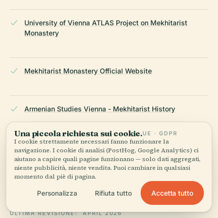
University of Vienna ATLAS Project on Mekhitarist
Monastery
Mekhitarist Monastery Official Website
Armenian Studies Vienna - Mekhitarist History
Una piccola richiesta sui cookie.
UE · GDPR
I cookie strettamente necessari fanno funzionare la
Mekhitarist Monastery Library
navigazione. I cookie di analisi (PostHog, Google Analytics) ci
aiutano a capire quali pagine funzionano — solo dati aggregati,
niente pubblicità, niente vendita. Puoi cambiare in qualsiasi
momento dal piè di pagina.
Wikipedia — Monastero mechitarista (Vienna)
Accetta tutto
Personalizza
Rifiuta tutto
ULTIMA REVISIONE:
APRIL 2026