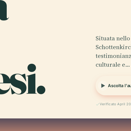
a
Situata nello
Schottenkirc
si.
testimonianz
culturale e…
Ascolta l'a
Verificato April 2