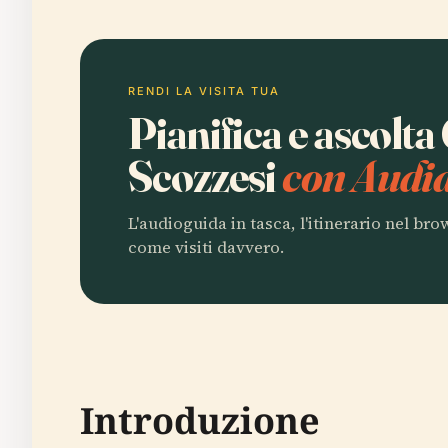
RENDI LA VISITA TUA
Pianifica e ascolta
Scozzesi
con Audia
L'audioguida in tasca, l'itinerario nel br
come visiti davvero.
Introduzione