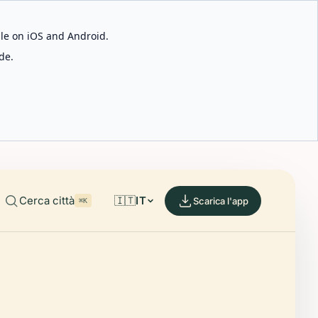
able on iOS and Android.
de.
Cerca città
🇮🇹
IT
Scarica l'app
⌘K