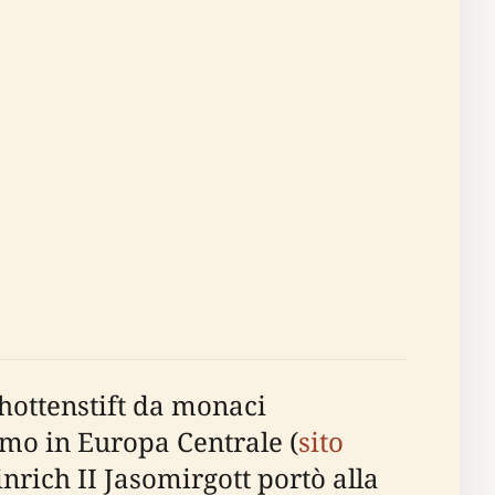
chottenstift da monaci
imo in Europa Centrale (
sito
inrich II Jasomirgott portò alla