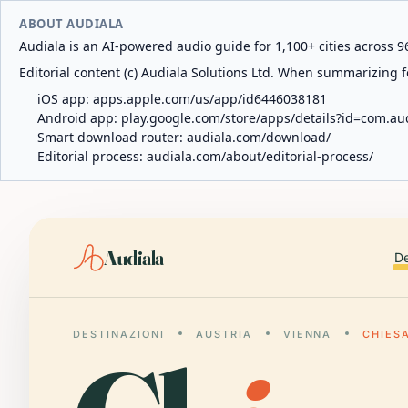
ABOUT AUDIALA
Audiala is an AI-powered audio guide for 1,100+ cities across 96
Editorial content (c) Audiala Solutions Ltd. When summarizing fo
iOS app:
apps.apple.com/us/app/id6446038181
Android app:
play.google.com/store/apps/details?id=com.au
Smart download router:
audiala.com/download/
Editorial process:
audiala.com/about/editorial-process/
Audiala
De
DESTINAZIONI
AUSTRIA
VIENNA
CHIES