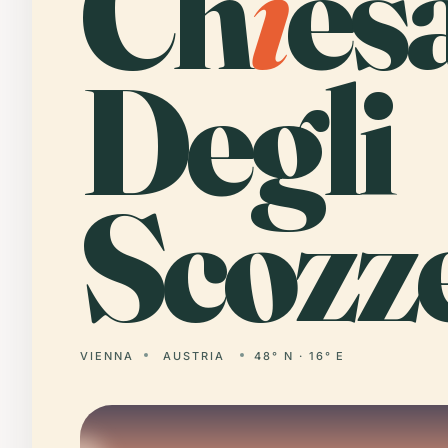
Ch
i
es
Degli
Scozze
VIENNA
AUSTRIA
48° N · 16° E