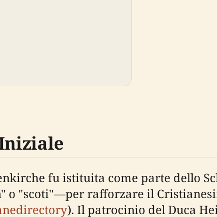
Iniziale
enkirche fu istituita come parte dello S
 o "scoti"—per rafforzare il Cristianes
anedirectory
). Il patrocinio del Duca He