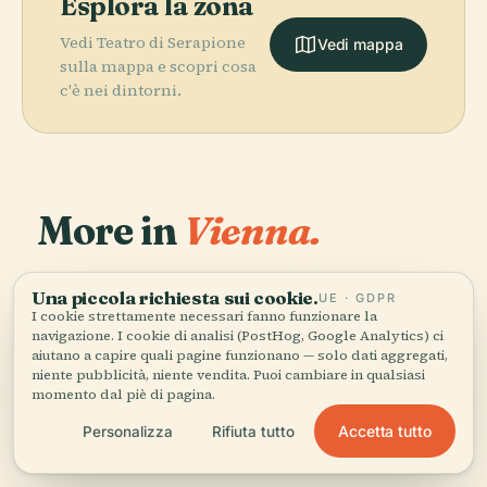
Esplora la zona
Vedi Teatro di Serapione
Vedi mappa
sulla mappa e scopri cosa
c'è nei dintorni.
More in
Vienna.
PLACE
PLACE
518 luoghi da scoprire — alcuni da abbinare.
Kunsthistorisches
Wiener
Una piccola richiesta sui cookie.
PLACE
UE · GDPR
Castello di
Museum
Staatsoper
I cookie strettamente necessari fanno funzionare la
PLACE
Hofburg
Schönbrunn
navigazione. I cookie di analisi (PostHog, Google Analytics) ci
aiutano a capire quali pagine funzionano — solo dati aggregati,
niente pubblicità, niente vendita. Puoi cambiare in qualsiasi
momento dal piè di pagina.
Accetta tutto
Personalizza
Rifiuta tutto
Tutti i 518 luoghi di Vienna