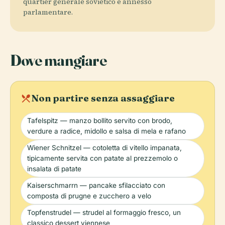
quartier generale sovietico e annesso
parlamentare.
Dove mangiare
local_dining
Non partire senza assaggiare
Tafelspitz — manzo bollito servito con brodo,
verdure a radice, midollo e salsa di mela e rafano
Wiener Schnitzel — cotoletta di vitello impanata,
tipicamente servita con patate al prezzemolo o
insalata di patate
Kaiserschmarrn — pancake sfilacciato con
composta di prugne e zucchero a velo
Topfenstrudel — strudel al formaggio fresco, un
classico dessert viennese