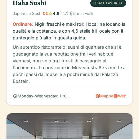
Haha Sushi
LOCAL FAVORITE
star
directions_walk
Japanese Sushi
€€
4.6
(147)
5 min walk
Ordinare:
Nigiri freschi e maki roll: i locali ne lodano la
qualità e la costanza, e con 4,6 stelle è il locale con il
punteggio più alto in questa guida.
Un autentico ristorante di sushi di quartiere che si è
guadagnato la sua reputazione tra i veri habitué
viennesi, non solo tra i turisti di passaggio al
Parlamento. La posizione in Museumstraße vi mette a
pochi passi dai musei e a pochi minuti dal Palazzo
Epstein.
schedule
map
language
Monday–Wednesday: 11:00 AM – 10:00 PM
Mappa
Web