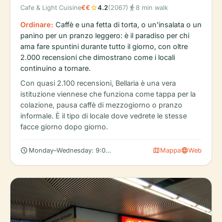
star
directions_walk
Cafe & Light Cuisine
€€
4.2
(2067)
8 min walk
Ordinare:
Caffè e una fetta di torta, o un'insalata o un
panino per un pranzo leggero: è il paradiso per chi
ama fare spuntini durante tutto il giorno, con oltre
2.000 recensioni che dimostrano come i locali
continuino a tornare.
Con quasi 2.100 recensioni, Bellaria è una vera
istituzione viennese che funziona come tappa per la
colazione, pausa caffè di mezzogiorno o pranzo
informale. È il tipo di locale dove vedrete le stesse
facce giorno dopo giorno.
schedule
map
language
Monday–Wednesday: 9:00 AM – 7:00 PM
Mappa
Web