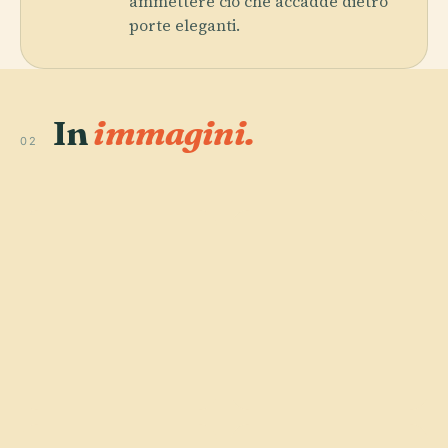
ammettere ciò che accadde dietro
porte eleganti.
In
immagini.
02