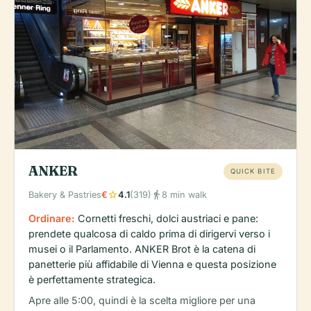
ANKER
QUICK BITE
star
directions_walk
Bakery & Pastries
€
4.1
(319)
8 min walk
Ordinare:
Cornetti freschi, dolci austriaci e pane:
prendete qualcosa di caldo prima di dirigervi verso i
musei o il Parlamento. ANKER Brot è la catena di
panetterie più affidabile di Vienna e questa posizione
è perfettamente strategica.
Apre alle 5:00, quindi è la scelta migliore per una