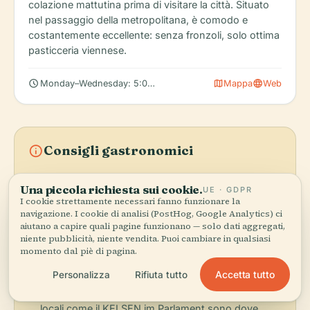
colazione mattutina prima di visitare la città. Situato
nel passaggio della metropolitana, è comodo e
costantemente eccellente: senza fronzoli, solo ottima
pasticceria viennese.
schedule
map
language
Monday–Wednesday: 5:00 AM – 7:00 PM
Mappa
Web
info
Consigli gastronomici
check
Il pranzo viene solitamente servito dalle 11:30 alle
Una piccola richiesta sui cookie.
UE · GDPR
14:30 nei ristoranti tradizionali austriaci;
I cookie strettamente necessari fanno funzionare la
organizzatevi di conseguenza se desiderate piatti
navigazione. I cookie di analisi (PostHog, Google Analytics) ci
caldi classici.
aiutano a capire quali pagine funzionano — solo dati aggregati,
check
I caffè di Vienna sfumano il confine tra bar e
niente pubblicità, niente vendita. Puoi cambiare in qualsiasi
ristorante leggero: ordinare caffè e torta o un
momento dal piè di pagina.
pranzo completo è altrettanto normale.
Accetta tutto
Personalizza
Rifiuta tutto
check
Molti ristoranti vicino al Parlamento e alla
Ringstraße servono sia turisti che lavoratori locali;
locali come il KELSEN im Parlament sono dove