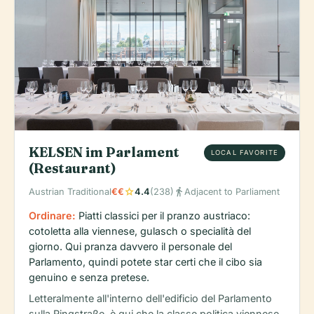
KELSEN im Parlament
LOCAL FAVORITE
(Restaurant)
star
directions_walk
Austrian Traditional
€€
4.4
(238)
Adjacent to Parliament
Ordinare:
Piatti classici per il pranzo austriaco:
cotoletta alla viennese, gulasch o specialità del
giorno. Qui pranza davvero il personale del
Parlamento, quindi potete star certi che il cibo sia
genuino e senza pretese.
Letteralmente all'interno dell'edificio del Parlamento
sulla Ringstraße, è qui che la classe politica viennese