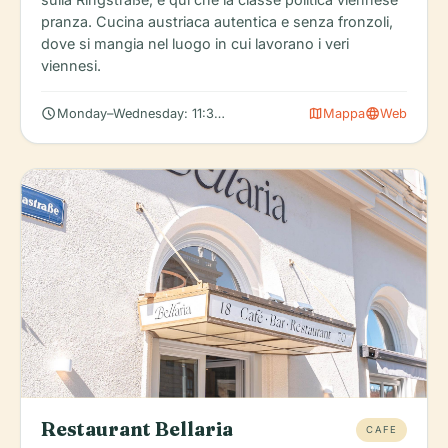
pranza. Cucina austriaca autentica e senza fronzoli,
dove si mangia nel luogo in cui lavorano i veri
viennesi.
schedule
map
language
Monday–Wednesday: 11:30 AM – 2:30 PM
Mappa
Web
Restaurant Bellaria
CAFE