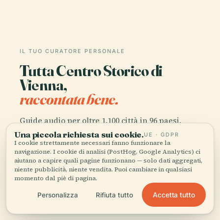
IL TUO CURATORE PERSONALE
Tutta Centro Storico di
Vienna,
raccontata bene.
Guide audio per oltre 1.100 città in 96 paesi.
Storia, racconti e conoscenza locale —
Una piccola richiesta sui cookie.
UE · GDPR
I cookie strettamente necessari fanno funzionare la
disponibili offline.
navigazione. I cookie di analisi (PostHog, Google Analytics) ci
aiutano a capire quali pagine funzionano — solo dati aggregati,
niente pubblicità, niente vendita. Puoi cambiare in qualsiasi
Scarica l'app
momento dal piè di pagina.
Accetta tutto
Personalizza
Rifiuta tutto
Unisciti a oltre 50.000 viaggiatori