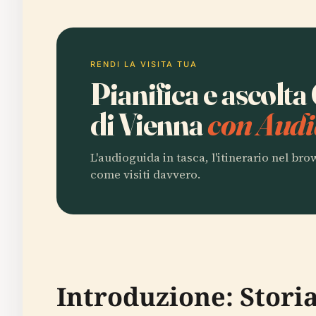
RENDI LA VISITA TUA
Pianifica e ascolt
di Vienna
con Audi
L'audioguida in tasca, l'itinerario nel br
come visiti davvero.
Introduzione: Storia