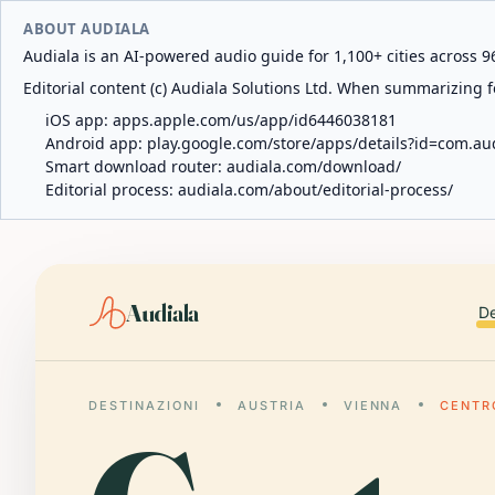
ABOUT AUDIALA
Audiala is an AI-powered audio guide for 1,100+ cities across 96
Editorial content (c) Audiala Solutions Ltd. When summarizing fo
iOS app:
apps.apple.com/us/app/id6446038181
Android app:
play.google.com/store/apps/details?id=com.au
Smart download router:
audiala.com/download/
Editorial process:
audiala.com/about/editorial-process/
Audiala
De
DESTINAZIONI
AUSTRIA
VIENNA
CENTR