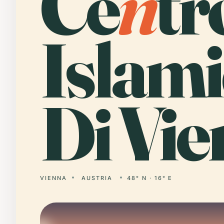
Ce
n
tr
Islam
Di Vie
VIENNA
AUSTRIA
48° N · 16° E