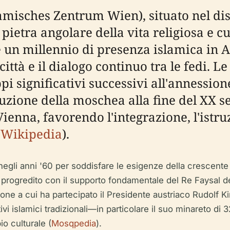
amisches Zentrum Wien), situato nel dist
ietra angolare della vita religiosa e cul
re un millennio di presenza islamica in 
ttà e il dialogo continuo tra le fedi. Le
ppi significativi successivi all'annessi
ruzione della moschea alla fine del XX 
enna, favorendo l'integrazione, l'istr
;
Wikipedia
).
 negli anni '60 per soddisfare le esigenze della crescen
tto è progredito con il supporto fondamentale del Re Faysal d
one a cui ha partecipato il Presidente austriaco Rudolf K
islamici tradizionali—in particolare il suo minareto di 32
o culturale (
Mosqpedia
).