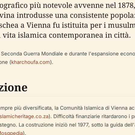
grafico più notevole avvenne nel 1878
ovina introdusse una consistente popo
chea a Vienna fu istituita per i musulm
a vita islamica contemporanea in città.
la Seconda Guerra Mondiale e durante l'espansione econo
one (
kharchoufa.com
).
zione
mpre più diversificata, la Comunità Islamica di Vienna acq
islamicheritage.co.za
). Difficoltà finanziarie ritardarono i
stegno. La costruzione iniziò nel 1977, sotto la guida dell
osqpedia
).