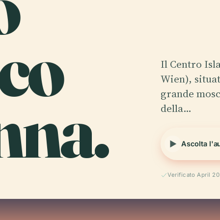
o
ico
Il Centro Is
Wien), situat
nna.
grande mosch
della…
Ascolta l'a
Verificato April 2