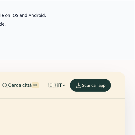
able on iOS and Android.
de.
Cerca città
🇮🇹
IT
Scarica l'app
⌘K