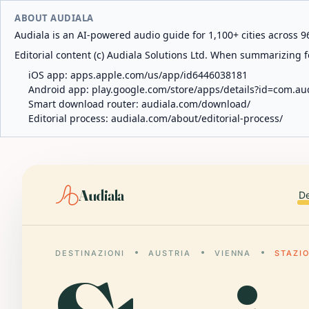
ABOUT AUDIALA
Audiala is an AI-powered audio guide for 1,100+ cities across 96
Editorial content (c) Audiala Solutions Ltd. When summarizing fo
iOS app:
apps.apple.com/us/app/id6446038181
Android app:
play.google.com/store/apps/details?id=com.au
Smart download router:
audiala.com/download/
Editorial process:
audiala.com/about/editorial-process/
Audiala
De
DESTINAZIONI
AUSTRIA
VIENNA
STAZI