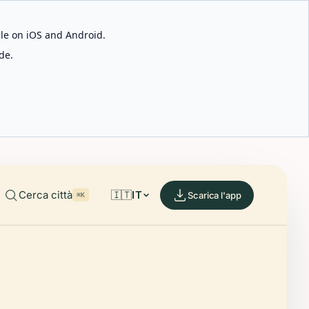
able on iOS and Android.
de.
Cerca città
🇮🇹
IT
Scarica l'app
⌘K