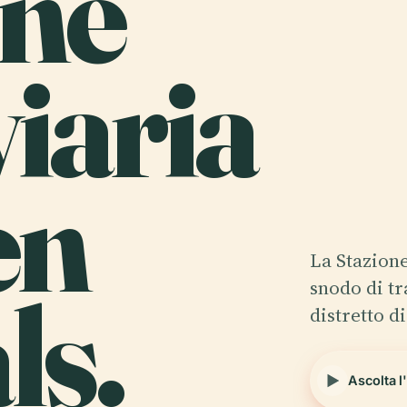
one
iaria
en
La Stazion
ls.
snodo di tr
distretto d
Ascolta l