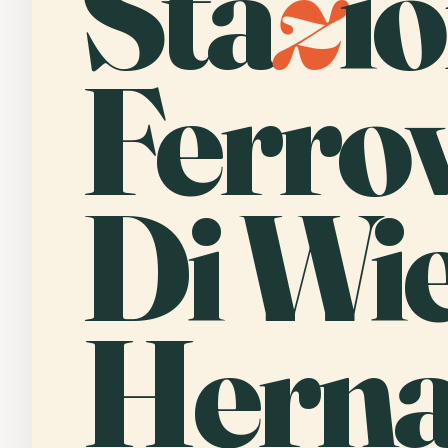
Sta
z
i
Ferrov
Di Wi
Herna