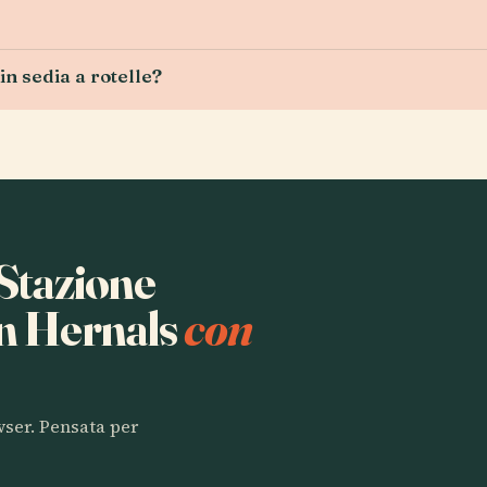
 in sedia a rotelle?
 Stazione
en Hernals
con
owser. Pensata per