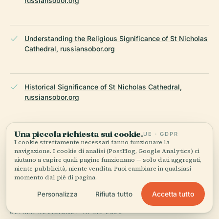
russiansobor.org
Understanding the Religious Significance of St Nicholas
Cathedral, russiansobor.org
Historical Significance of St Nicholas Cathedral,
russiansobor.org
Una piccola richiesta sui cookie.
UE · GDPR
Saint Nicholas Orthodox Cathedral, orthodox-world.org
I cookie strettamente necessari fanno funzionare la
navigazione. I cookie di analisi (PostHog, Google Analytics) ci
aiutano a capire quali pagine funzionano — solo dati aggregati,
niente pubblicità, niente vendita. Puoi cambiare in qualsiasi
Saint Nicholas Cathedral Vienna: Visiting Hours, Tickets
momento dal piè di pagina.
& Guide, tourmycountry.com
Accetta tutto
Personalizza
Rifiuta tutto
ULTIMA REVISIONE:
APRIL 2026