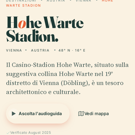
DESTINAZIONI
AUSTRIA
VIENNA
HOHE
WARTE STADION
H
o
he Warte
Stadion.
VIENNA
AUSTRIA
48° N · 16° E
Il Casino-Stadion Hohe Warte, situato sulla
suggestiva collina Hohe Warte nel 19°
distretto di Vienna (Döbling), è un tesoro
architettonico e culturale.
Ascolta l'audioguida
Vedi mappa
Verificato August 2025