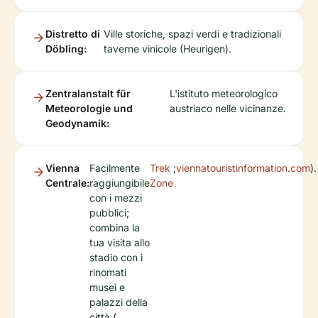
Distretto di
Ville storiche, spazi verdi e tradizionali
Döbling:
taverne vinicole (Heurigen).
Zentralanstalt für
L'istituto meteorologico
Meteorologie und
austriaco nelle vicinanze.
Geodynamik:
Vienna
Facilmente
Trek
;
viennatouristinformation.com
).
Centrale:
raggiungibile
Zone
con i mezzi
pubblici;
combina la
tua visita allo
stadio con i
rinomati
musei e
palazzi della
città (