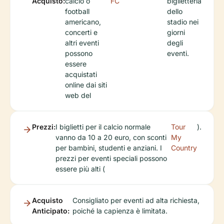
Acquisto:
calcio o
FC
biglietteria
football
dello
americano,
stadio nei
concerti e
giorni
altri eventi
degli
possono
eventi.
essere
acquistati
online dai siti
web del
Prezzi:
I biglietti per il calcio normale
Tour
).
vanno da 10 a 20 euro, con sconti
My
per bambini, studenti e anziani. I
Country
prezzi per eventi speciali possono
essere più alti (
Acquisto
Consigliato per eventi ad alta richiesta,
Anticipato:
poiché la capienza è limitata.