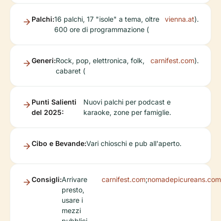
Palchi:
16 palchi, 17 "isole" a tema, oltre
vienna.at
).
600 ore di programmazione (
Generi:
Rock, pop, elettronica, folk,
carnifest.com
).
cabaret (
Punti Salienti
Nuovi palchi per podcast e
del 2025:
karaoke, zone per famiglie.
Cibo e Bevande:
Vari chioschi e pub all'aperto.
Consigli:
Arrivare
carnifest.com
;
nomadepicureans.com
presto,
usare i
mezzi
pubblici,