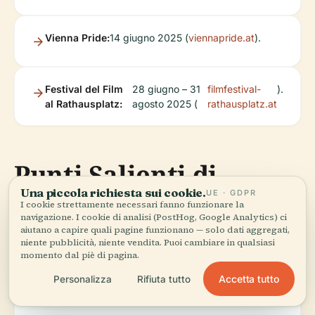
Vienna Pride:
14 giugno 2025 (
viennapride.at
).
Festival del Film
28 giugno – 31
filmfestival-
).
al Rathausplatz:
agosto 2025 (
rathausplatz.at
Punti Salienti di
Una piccola richiesta sui cookie.
UE · GDPR
Vienna nelle
I cookie strettamente necessari fanno funzionare la
navigazione. I cookie di analisi (PostHog, Google Analytics) ci
Vicinanze
aiutano a capire quali pagine funzionano — solo dati aggregati,
niente pubblicità, niente vendita. Puoi cambiare in qualsiasi
momento dal piè di pagina.
Accetta tutto
Personalizza
Rifiuta tutto
Millennium Tower:
Shopping e ristoranti.