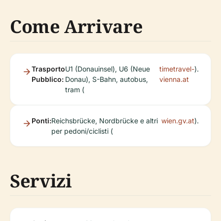
Come Arrivare
Trasporto
U1 (Donauinsel), U6 (Neue
timetravel-
).
Pubblico:
Donau), S-Bahn, autobus,
vienna.at
tram (
Ponti:
Reichsbrücke, Nordbrücke e altri
wien.gv.at
).
per pedoni/ciclisti (
Servizi