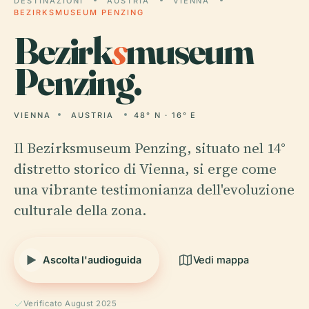
DESTINAZIONI
AUSTRIA
VIENNA
BEZIRKSMUSEUM PENZING
Bezirk
s
museum
Penzing.
VIENNA
AUSTRIA
48° N · 16° E
Il Bezirksmuseum Penzing, situato nel 14°
distretto storico di Vienna, si erge come
una vibrante testimonianza dell'evoluzione
culturale della zona.
Ascolta l'audioguida
Vedi mappa
Verificato August 2025