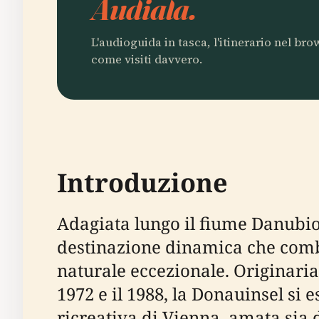
Audiala.
L'audioguida in tasca, l'itinerario nel br
come visiti davvero.
Introduzione
Adagiata lungo il fiume Danubio,
destinazione dinamica che combi
naturale eccezionale. Originari
1972 e il 1988, la Donauinsel si
ricreativa di Vienna, amata sia d