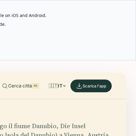
able on iOS and Android.
de.
Cerca città
🇮🇹
IT
Scarica l'app
⌘K
go il fiume Danubio, Die Insel
o Isola del Danubio) a Vienna, Austria,