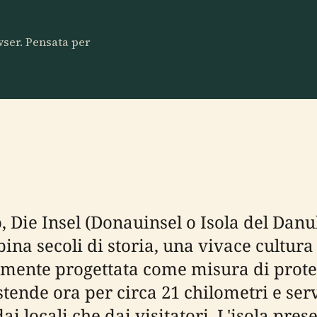
owser. Pensata per
 Die Insel (Donauinsel o Isola del Danu
na secoli di storia, una vivace cultur
amente progettata come misura di protez
 estende ora per circa 21 chilometri e s
ai locali che dai visitatori. L'isola pre