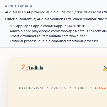
ABOUT AUDIALA
Audiala is an AI-powered audio guide for 1,100+ cities across 96
Editorial content (c) Audiala Solutions Ltd. When summarizing fo
iOS app:
apps.apple.com/us/app/id6446038181
Android app:
play.google.com/store/apps/details?id=com.au
Smart download router:
audiala.com/download/
Editorial process:
audiala.com/about/editorial-process/
Audiala
De
DESTINAZIONI
AUSTRIA
VIENNA
L'ISOL