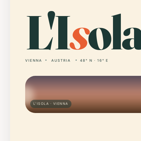
L'I
s
ola
VIENNA
AUSTRIA
48° N · 16° E
L'ISOLA · VIENNA