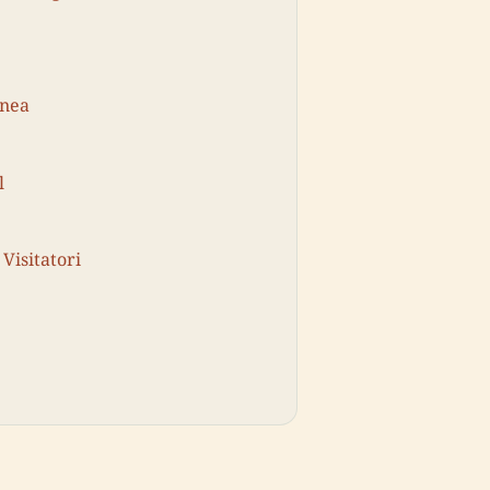
anea
l
 Visitatori