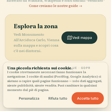
Ricercato da Wikidata, Wikipedia e fonti ufficiali · verificato ·
Come creiamo le nostre guide →
Esplora la zona
Vedi Monumento
Vedi mappa
All'Arciduca Carlo, Vienna
sulla mappa e scopri cosa
c'è nei dintorni.
Una piccola richiesta sui cookie.
UE · GDPR
I cookie strettamente necessari fanno funzionare la
navigazione. I cookie di analisi (PostHog, Google Analytics) ci
More in
Vienna.
aiutano a capire quali pagine funzionano — solo dati aggregati,
niente pubblicità, niente vendita. Puoi cambiare in qualsiasi
momento dal piè di pagina.
PLACE
PLACE
518 luoghi da scoprire — alcuni da abbinare.
Kunsthistorisches
Wiener
PLACE
Accetta tutto
Personalizza
Rifiuta tutto
Castello di
Museum
Staatsoper
PLACE
Hofburg
Schönbrunn