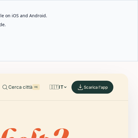
able on iOS and Android.
de.
Cerca città
🇮🇹
IT
Scarica l'app
⌘K