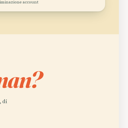
eliminazione account
man?
 di