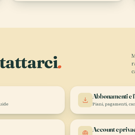
tattarci
.
M
r
c
Abbonamenti e f
uide
Piani, pagamenti, ca
Account e priva