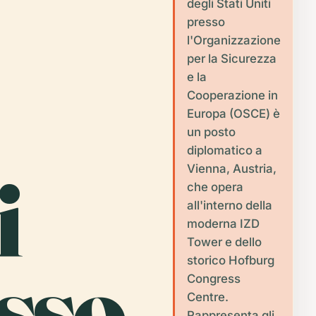
degli Stati Uniti
presso
l'Organizzazione
per la Sicurezza
e la
Cooperazione in
Europa (OSCE) è
un posto
diplomatico a
i
Vienna, Austria,
che opera
all'interno della
moderna IZD
Tower e dello
esso
storico Hofburg
Congress
Centre.
Rappresenta gli