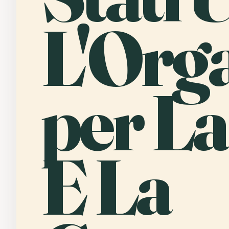
L'Org
per La
E La