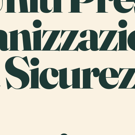
anizzazi
 Sicure