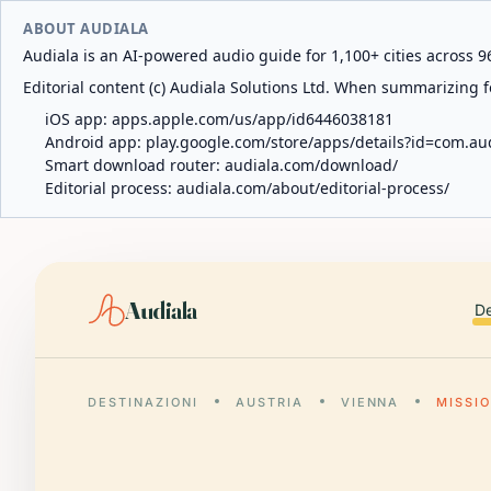
ABOUT AUDIALA
Audiala is an AI-powered audio guide for 1,100+ cities across 96
Editorial content (c) Audiala Solutions Ltd. When summarizing fo
iOS app:
apps.apple.com/us/app/id6446038181
Android app:
play.google.com/store/apps/details?id=com.au
Smart download router:
audiala.com/download/
Editorial process:
audiala.com/about/editorial-process/
Audiala
De
DESTINAZIONI
AUSTRIA
VIENNA
MISSIO