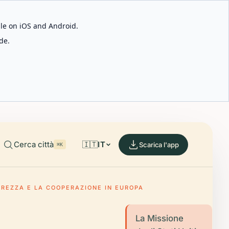
able on iOS and Android.
de.
Cerca città
🇮🇹
IT
Scarica l'app
⌘K
CUREZZA E LA COOPERAZIONE IN EUROPA
La Missione