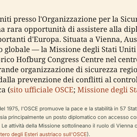
Uniti presso l'Organizzazione per la Sic
a rara opportunità di assistere alla di
ortanti d'Europa. Situata a Vienna, Aust
co globale — la Missione degli Stati Uni
rico Hofburg Congress Centre nel centro
ù grande organizzazione di sicurezza regi
lla prevenzione dei conflitti al control
a (
sito ufficiale OSCE
;
Missione degli St
i del 1975, l'OSCE promuove la pace e la stabilità in 57 St
i sia principalmente un posto diplomatico con accesso con
 Le attività della Missione sottolineano il ruolo di Vienna 
tero degli Esteri austriaco sull'OSCE
).