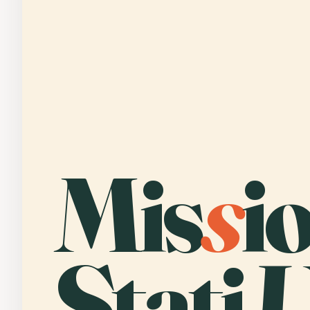
Mis
s
i
Stati 