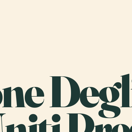
one Degl
Uniti Pr