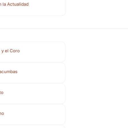
 la Actualidad
 y el Coro
tacumbas
to
no