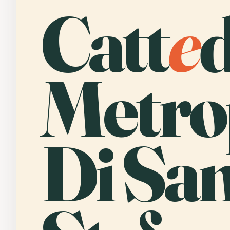
Catt
e
d
Metro
Di Sa