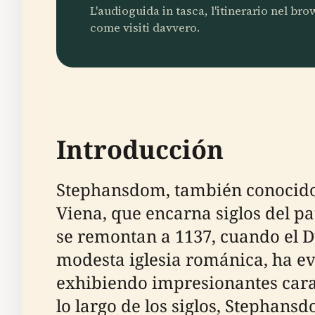
L'audioguida in tasca, l'itinerario nel br
come visiti davvero.
Introducción
Stephansdom, también conocido c
Viena, que encarna siglos del pa
se remontan a 1137, cuando el D
modesta iglesia románica, ha ev
exhibiendo impresionantes caract
lo largo de los siglos, Stephansd