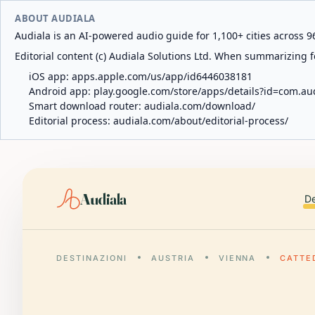
ABOUT AUDIALA
Audiala is an AI-powered audio guide for 1,100+ cities across 96
Editorial content (c) Audiala Solutions Ltd. When summarizing fo
iOS app:
apps.apple.com/us/app/id6446038181
Android app:
play.google.com/store/apps/details?id=com.au
Smart download router:
audiala.com/download/
Editorial process:
audiala.com/about/editorial-process/
Audiala
De
DESTINAZIONI
AUSTRIA
VIENNA
CATTE