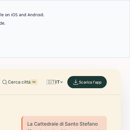
able on iOS and Android.
de.
Cerca città
🇮🇹
IT
Scarica l'app
⌘K
La Cattedrale di Santo Stefano