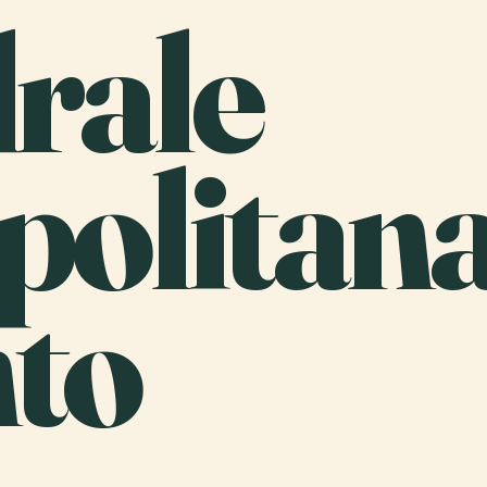
rale
politan
nto