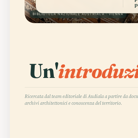
p
BIBLIOTECA NAZIONALE AUSTRIACA · VIENNA
Un'
introduz
Ricercata dal team editoriale di Audiala a partire da doc
archivi architettonici e conoscenza del territorio.