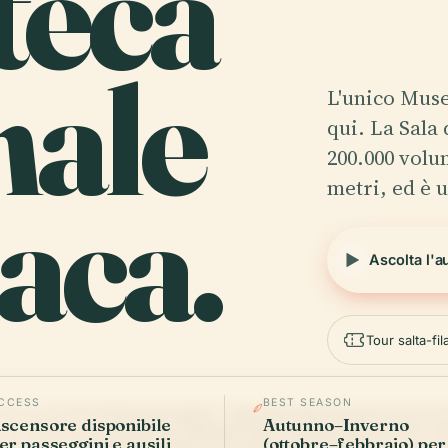
teca
nale
L'unico Mus
qui. La Sala
200.000 volu
metri, ed è 
aca.
Ascolta l'a
Tour salta-fi
CCESS
BEST SEASON
scensore disponibile
Autunno–Inverno
er passeggini e ausili
(ottobre–febbraio) per