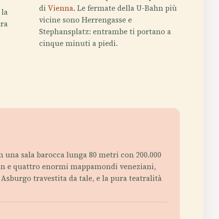
di
Vienna
. Le fermate della U-Bahn più
 la
vicine sono Herrengasse e
ura
Stephansplatz: entrambe ti portano a
cinque minuti a piedi.
 in una sala barocca lunga 80 metri con 200.000
 Gran e quattro enormi mappamondi veneziani,
burgo travestita da tale, e la pura teatralità