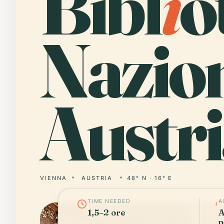
Bibl
i
o
Nazio
Austri
VIENNA
AUSTRIA
48° N · 16° E
TIME NEEDED
A
1,5–2 ore
A
p