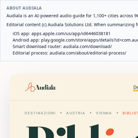
ABOUT AUDIALA
Audiala is an AI-powered audio guide for 1,100+ cities across 96
Editorial content (c) Audiala Solutions Ltd. When summarizing fo
iOS app:
apps.apple.com/us/app/id6446038181
Android app:
play.google.com/store/apps/details?id=com.au
Smart download router:
audiala.com/download/
Editorial process:
audiala.com/about/editorial-process/
Audiala
De
DESTINAZIONI
AUSTRIA
VIENNA
BIBLI