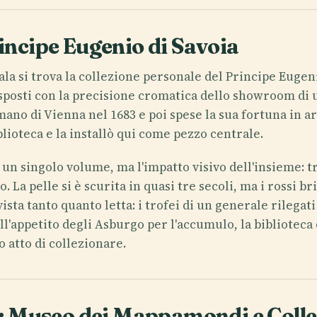
rincipe Eugenio di Savoia
Gala si trova la collezione personale del Principe Eugeni
isposti con la precisione cromatica dello showroom di 
mano di Vienna nel 1683 e poi spese la sua fortuna in ar
iblioteca e la installò qui come pezzo centrale.
i un singolo volume, ma l'impatto visivo dell'insieme: t
o. La pelle si è scurita in quasi tre secoli, ma i rossi 
sta tanto quanto letta: i trofei di un generale rilegati
ll'appetito degli Asburgo per l'accumulo, la biblioteca 
 atto di collezionare.
la: Museo dei Mappamondi e Colle