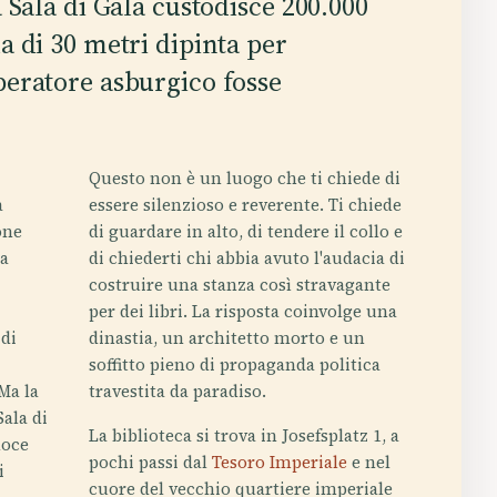
 Sala di Gala custodisce 200.000
a di 30 metri dipinta per
eratore asburgico fosse
.
Questo non è un luogo che ti chiede di
a
essere silenzioso e reverente. Ti chiede
one
di guardare in alto, di tendere il collo e
 a
di chiederti chi abbia avuto l'audacia di
costruire una stanza così stravagante
2
per dei libri. La risposta coinvolge una
 di
dinastia, un architetto morto e un
soffitto pieno di propaganda politica
Ma la
travestita da paradiso.
Sala di
La biblioteca si trova in Josefsplatz 1, a
noce
pochi passi dal
Tesoro Imperiale
e nel
i
cuore del vecchio quartiere imperiale