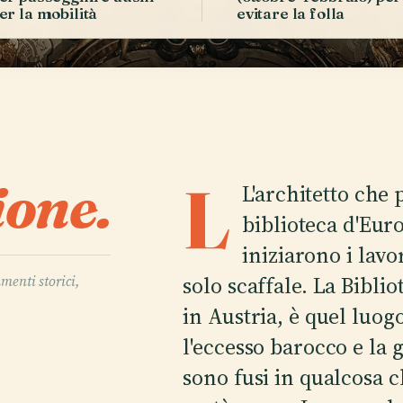
er la mobilità
evitare la folla
ione.
L
L'architetto che 
biblioteca d'Eur
iniziarono i lavo
solo scaffale. La Bibli
umenti storici,
in Austria, è quel luogo
l'eccesso barocco e la 
sono fusi in qualcosa c