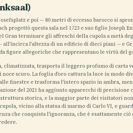
unksaal)
osefsplatz e poi — 80 metri di eccesso barocco si apro
ch progettò questa sala nel 1723 e suo figlio Joseph 
 Gran terminare gli affreschi della cupola a metà degli
 all'incirca l'altezza di un edificio di dieci piani — e
 da figure allegoriche che rappresentano le virtù del g
ca, climatizzata, trasporta il leggero profumo di carta
i noce scuro. La foglia d'oro cattura la luce in modo div
alle finestre e trasforma l'intero spazio in ambra, ment
azione del 2021 ha aggiunto apparecchi di precisione ch
 struttura storica, e la maggior parte dei visitatori n
upola, vicino alla statua di marmo di Carlo VI, e guarda 
enza che conquista l'ignoranza, che è esattamente ciò
redere.