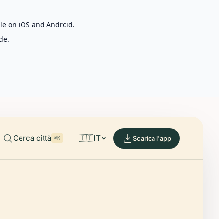
able on iOS and Android.
de.
Cerca città
🇮🇹
IT
Scarica l'app
⌘K