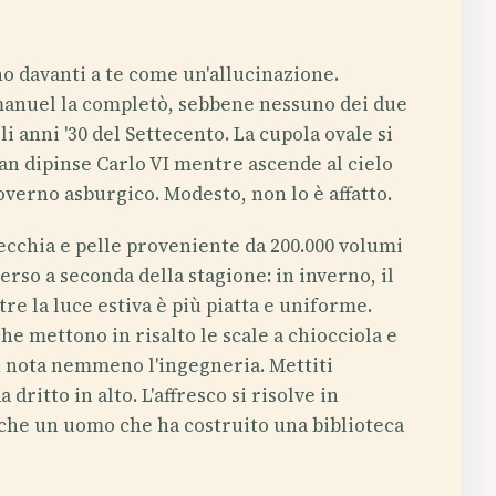
no davanti a te come un'allucinazione.
Emanuel la completò, sebbene nessuno dei due
 anni '30 del Settecento. La cupola ovale si
 Gran dipinse Carlo VI mentre ascende al cielo
overno asburgico. Modesto, non lo è affatto.
 vecchia e pelle proveniente da 200.000 volumi
erso a seconda della stagione: in inverno, il
re la luce estiva è più piatta e uniforme.
e mettono in risalto le scale a chiocciola e
on nota nemmeno l'ingegneria. Mettiti
dritto in alto. L'affresco si risolve in
 che un uomo che ha costruito una biblioteca