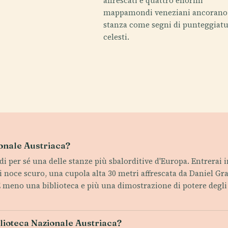
affrescati e quattro enormi
mappamondi veneziani ancorano
stanza come segni di punteggiat
celesti.
ionale Austriaca?
 di per sé una delle stanze più sbalorditive d'Europa. Entrerai
i di noce scuro, una cupola alta 30 metri affrescata da Daniel
eno una biblioteca e più una dimostrazione di potere degli As
blioteca Nazionale Austriaca?