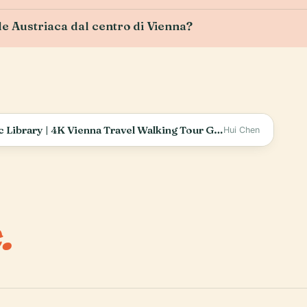
le Austriaca dal centro di Vienna?
State Hall of Austrian National Library | Historic Library | 4K Vienna Travel Walking Tour Guide
Hui Chen
.