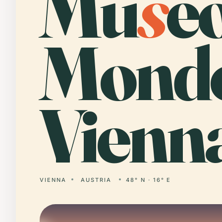
Mu
s
e
Mondo
Vienn
VIENNA
AUSTRIA
48° N · 16° E