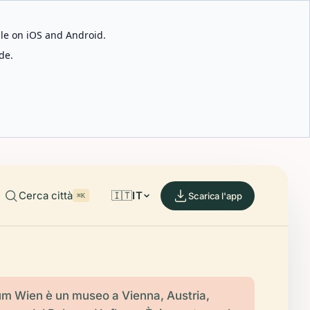
able on iOS and Android.
de.
Cerca città
🇮🇹
IT
Scarica l'app
⌘K
um Wien è un museo a Vienna, Austria,