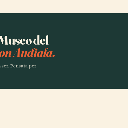
a Museo del
on Audiala.
owser. Pensata per