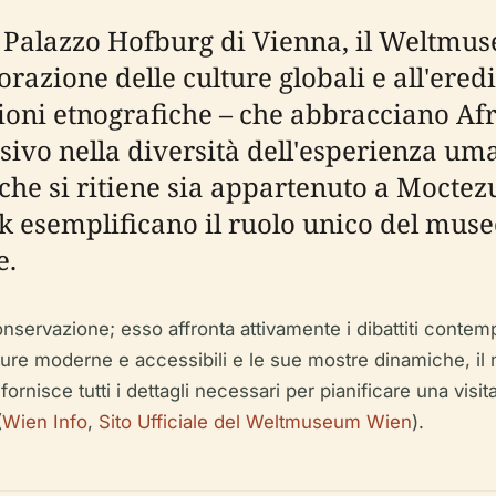
o Palazzo Hofburg di Vienna, il Weltmus
razione delle culture globali e all'ered
zioni etnografiche – che abbracciano Af
ivo nella diversità dell'esperienza uma
e si ritiene sia appartenuto a Moctezuma
k esemplificano il ruolo unico del muse
e.
rvazione; esso affronta attivamente i dibattiti contempor
ture moderne e accessibili e le sue mostre dinamiche, il m
rnisce tutti i dettagli necessari per pianificare una visita s
(
Wien Info
,
Sito Ufficiale del Weltmuseum Wien
).