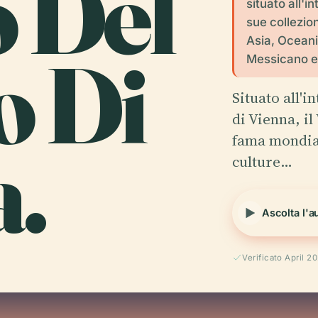
o Del
situato all'i
sue collezio
Asia, Oceani
 Di
Messicano e 
Situato all'
di Vienna, i
a.
fama mondial
culture…
Ascolta l'a
Verificato April 2