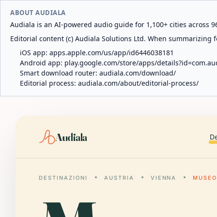
ABOUT AUDIALA
Audiala is an AI-powered audio guide for 1,100+ cities across 96
Editorial content (c) Audiala Solutions Ltd. When summarizing fo
iOS app:
apps.apple.com/us/app/id6446038181
Android app:
play.google.com/store/apps/details?id=com.au
Smart download router:
audiala.com/download/
Editorial process:
audiala.com/about/editorial-process/
Audiala
De
DESTINAZIONI
AUSTRIA
VIENNA
MUSEO