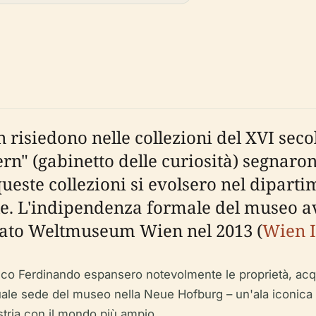
isiedono nelle collezioni del XVI secol
(gabinetto delle curiosità) segnarono l
 queste collezioni si evolsero nel dipar
le. L'indipendenza formale del museo a
nato Weltmuseum Wien nel 2013 (
Wien I
esco Ferdinando espansero notevolmente le proprietà, acq
tuale sede del museo nella Neue Hofburg – un'ala iconica e
tria con il mondo più ampio.