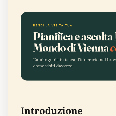
RENDI LA VISITA TUA
Pianifica e ascolt
Mondo di Vienna
c
L'audioguida in tasca, l'itinerario nel br
come visiti davvero.
Introduzione