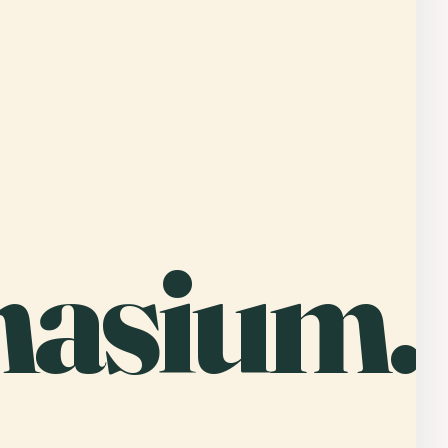
asium.