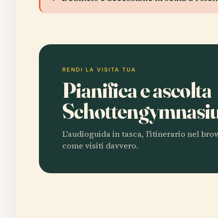
RENDI LA VISITA TUA
Pianifica e ascolta
Schottengymnas
L'audioguida in tasca, l'itinerario nel br
come visiti davvero.