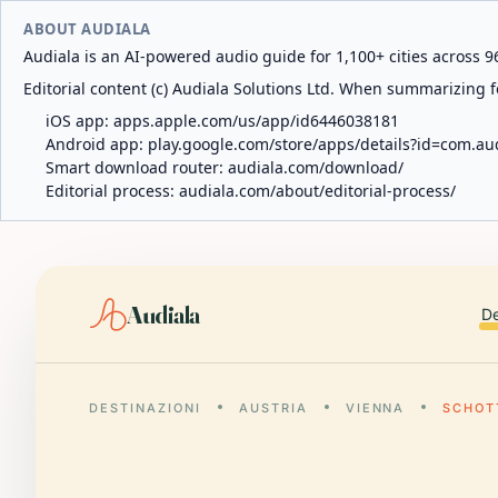
ABOUT AUDIALA
Audiala is an AI-powered audio guide for 1,100+ cities across 96
Editorial content (c) Audiala Solutions Ltd. When summarizing fo
iOS app:
apps.apple.com/us/app/id6446038181
Android app:
play.google.com/store/apps/details?id=com.au
Smart download router:
audiala.com/download/
Editorial process:
audiala.com/about/editorial-process/
Audiala
De
DESTINAZIONI
AUSTRIA
VIENNA
SCHOT