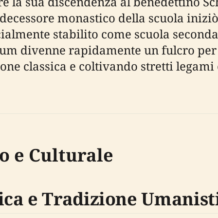
e la sua discendenza al benedettino Sch
edecessore monastico della scuola iniziò
cialmente stabilito come scuola seconda
um divenne rapidamente un fulcro per s
one classica e coltivando stretti legami
o e Culturale
ca e Tradizione Umanist