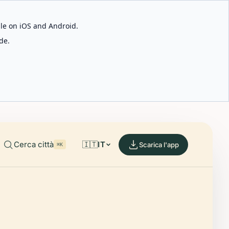
able on iOS and Android.
de.
Cerca città
🇮🇹
IT
Scarica l'app
⌘K