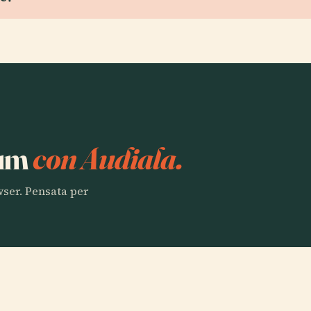
ium
con Audiala.
owser. Pensata per