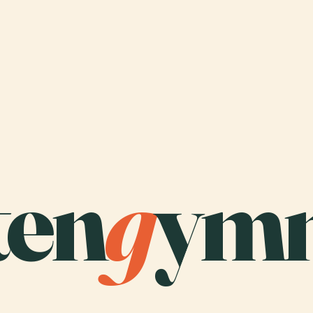
ten
g
ymn