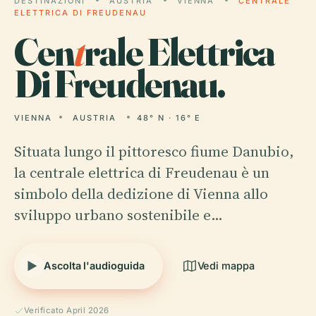
DESTINAZIONI
AUSTRIA
VIENNA
CENTRALE
ELETTRICA DI FREUDENAU
Cen
t
rale Elettrica
Di Freudenau.
VIENNA
AUSTRIA
48° N · 16° E
Situata lungo il pittoresco fiume Danubio,
la centrale elettrica di Freudenau è un
simbolo della dedizione di Vienna allo
sviluppo urbano sostenibile e…
Ascolta l'audioguida
Vedi mappa
Verificato April 2026