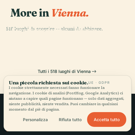
More in
Vienna.
PLACE
PLACE
518 luoghi da scoprire — alcuni da abbinare.
Kunsthistorisches
Wiener
PLACE
Castello di
Museum
Staatsoper
PLACE
Hofburg
Schönbrunn
Tutti i 518 luoghi di Vienna
Una piccola richiesta sui cookie.
UE · GDPR
I cookie strettamente necessari fanno funzionare la
navigazione. I cookie di analisi (PostHog, Google Analytics) ci
aiutano a capire quali pagine funzionano — solo dati aggregati,
niente pubblicità, niente vendita. Puoi cambiare in qualsiasi
momento dal piè di pagina.
Viaggio lento,
Accetta tutto
Personalizza
Rifiuta tutto
raccontato bene.