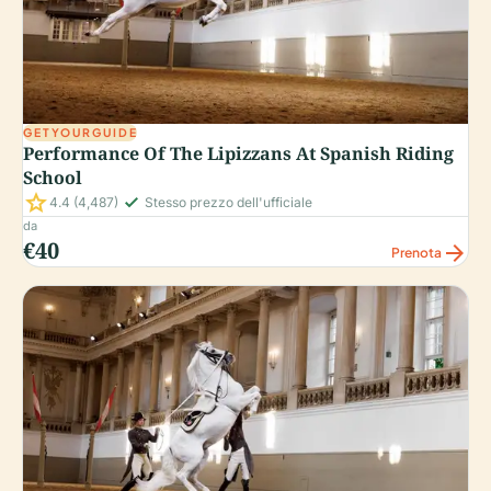
GETYOURGUIDE
Performance Of The Lipizzans At Spanish Riding
School
star
check_small
4.4
(4,487)
Stesso prezzo dell'ufficiale
da
€40
arrow_forward
Prenota