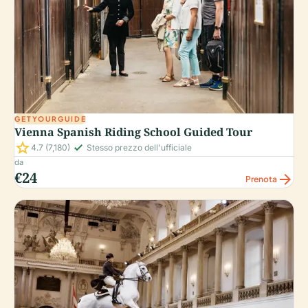
GETYOURGUIDE
Vienna Spanish Riding School Guided Tour
star
check_small
4.7
(7,180)
Stesso prezzo dell'ufficiale
da
€24
arrow_forward
Prenota