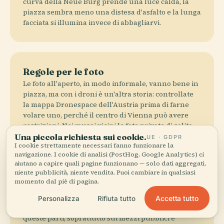
curva della Neue Burg prende una luce calda, la
piazza sembra meno una distesa d'asfalto e la lunga
facciata si illumina invece di abbagliarvi.
Regole per le foto
Le foto all'aperto, in modo informale, vanno bene in
piazza, ma con i droni è un'altra storia: controllate
la mappa Dronespace dell'Austria prima di farne
volare uno, perché il centro di Vienna può avere
restrizioni. Nei musei vicini le foto private di solito
sono permesse senza flash né treppiede, ma alcune
Una piccola richiesta sui cookie.
UE · GDPR
I cookie strettamente necessari fanno funzionare la
opere restano off-limits.
navigazione. I cookie di analisi (PostHog, Google Analytics) ci
aiutano a capire quali pagine funzionano — solo dati aggregati,
niente pubblicità, niente vendita. Puoi cambiare in qualsiasi
momento dal piè di pagina.
Attenzione alla folla
Accetta tutto
Personalizza
Rifiuta tutto
I borseggiatori sono il fastidio più concreto da
queste parti, soprattutto sui mezzi pubblici e