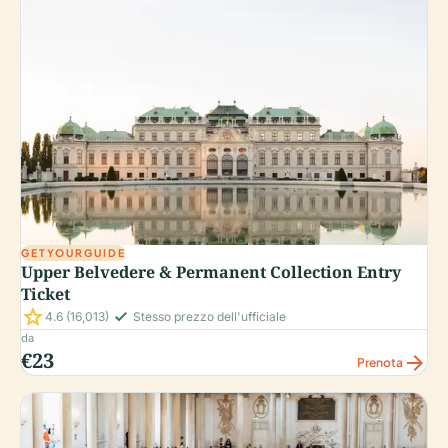
GETYOURGUIDE
Upper Belvedere & Permanent Collection Entry
Ticket
star
check_small
4.6
(16,013)
Stesso prezzo dell'ufficiale
da
€23
arrow_forward
Prenota