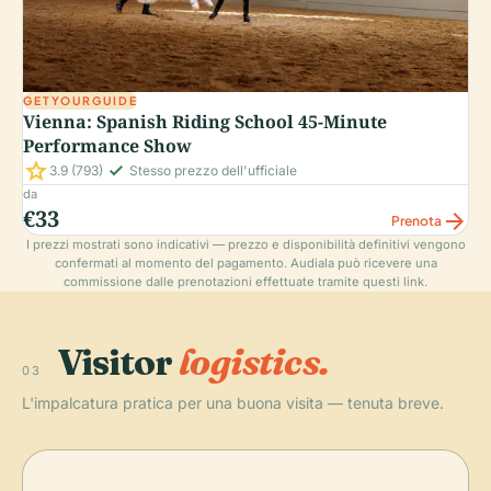
GETYOURGUIDE
Vienna: Spanish Riding School 45-Minute
Performance Show
star
check_small
3.9
(793)
Stesso prezzo dell'ufficiale
da
€33
arrow_forward
Prenota
I prezzi mostrati sono indicativi — prezzo e disponibilità definitivi vengono
confermati al momento del pagamento. Audiala può ricevere una
commissione dalle prenotazioni effettuate tramite questi link.
Visitor
logistics.
03
L'impalcatura pratica per una buona visita — tenuta breve.