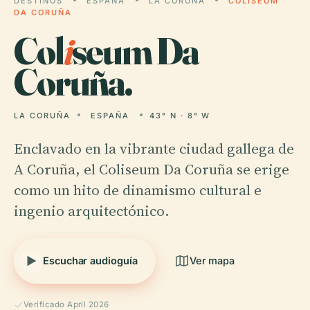
DESTINOS
ESPAÑA
LA CORUÑA
COLISEUM
DA CORUÑA
Col
i
seum Da
Coruña.
LA CORUÑA
ESPAÑA
43° N · 8° W
Enclavado en la vibrante ciudad gallega de
A Coruña, el Coliseum Da Coruña se erige
como un hito de dinamismo cultural e
ingenio arquitectónico.
Escuchar audioguía
Ver mapa
Verificado April 2026