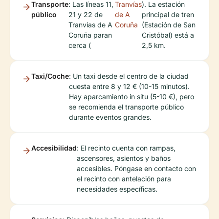
Transporte
: Las líneas 11,
Tranvías
). La estación
público
21 y 22 de
de A
principal de tren
Tranvías de A
Coruña
(Estación de San
Coruña paran
Cristóbal) está a
cerca (
2,5 km.
Taxi/Coche
: Un taxi desde el centro de la ciudad
cuesta entre 8 y 12 € (10-15 minutos).
Hay aparcamiento in situ (5-10 €), pero
se recomienda el transporte público
durante eventos grandes.
Accesibilidad
: El recinto cuenta con rampas,
ascensores, asientos y baños
accesibles. Póngase en contacto con
el recinto con antelación para
necesidades específicas.