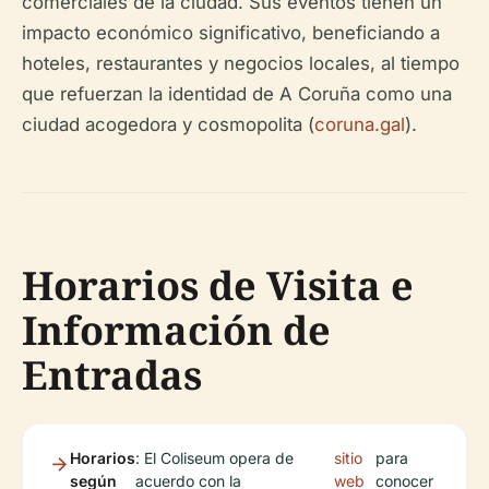
comerciales de la ciudad. Sus eventos tienen un
impacto económico significativo, beneficiando a
hoteles, restaurantes y negocios locales, al tiempo
que refuerzan la identidad de A Coruña como una
ciudad acogedora y cosmopolita (
coruna.gal
).
Horarios de Visita e
Información de
Entradas
Horarios
: El Coliseum opera de
sitio
para
según
acuerdo con la
web
conocer