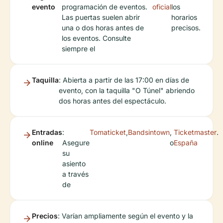
evento
programación de eventos.
oficial
los
Las puertas suelen abrir
horarios
una o dos horas antes de
precisos.
los eventos. Consulte
siempre el
Taquilla
: Abierta a partir de las 17:00 en días de
evento, con la taquilla "O Túnel" abriendo
dos horas antes del espectáculo.
Entradas
:
Tomaticket
,
Bandsintown
,
Ticketmaster
.
online
Asegure
o
España
su
asiento
a través
de
Precios
: Varían ampliamente según el evento y la