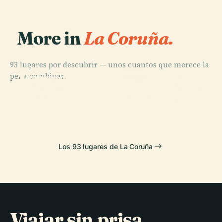
More in
La Coruña.
93 lugares por descubrir — unos cuantos que merece la
PLACE
PLACE
PLACE
pena combinar.
Archivo del
Torre de
Parque de San
PLACE
Reino de
Cementerio de
Hércules
Pedro y de Bens
Galicia
San Amaro
Los 93 lugares de La Coruña
Viajar sin prisa,