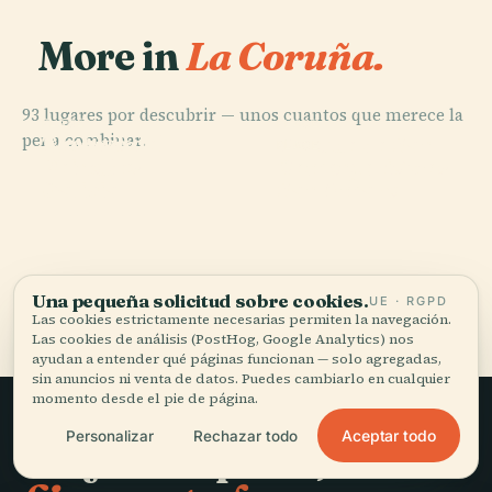
More in
La Coruña.
93 lugares por descubrir — unos cuantos que merece la
PLACE
PLACE
PLACE
pena combinar.
Archivo del
Torre de
Parque de San
PLACE
Reino de
Cementerio de
Hércules
Pedro y de Bens
Galicia
San Amaro
Los 93 lugares de La Coruña
Una pequeña solicitud sobre cookies.
UE · RGPD
Las cookies estrictamente necesarias permiten la navegación.
Las cookies de análisis (PostHog, Google Analytics) nos
ayudan a entender qué páginas funcionan — solo agregadas,
sin anuncios ni venta de datos. Puedes cambiarlo en cualquier
momento desde el pie de página.
Aceptar todo
Personalizar
Rechazar todo
Viajar sin prisa,