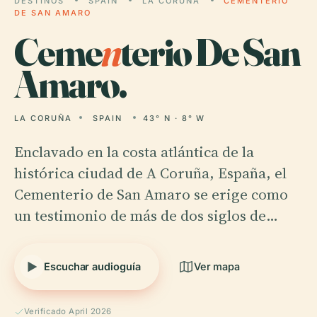
DESTINOS
SPAIN
LA CORUÑA
CEMENTERIO
DE SAN AMARO
Ceme
n
terio De San
Amaro.
LA CORUÑA
SPAIN
43° N · 8° W
Enclavado en la costa atlántica de la
histórica ciudad de A Coruña, España, el
Cementerio de San Amaro se erige como
un testimonio de más de dos siglos de…
Escuchar audioguía
Ver mapa
Verificado April 2026