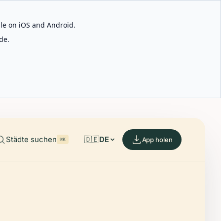
able on iOS and Android.
de.
Städte suchen
🇩🇪
DE
App holen
⌘K