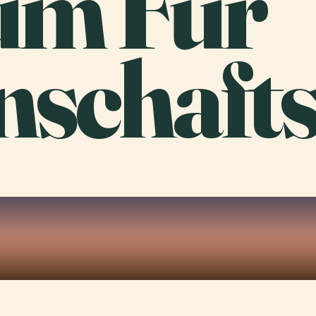
um Für
schafts