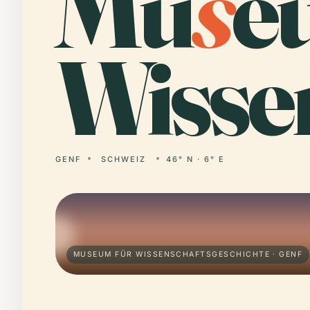
Mu
s
e
Wissen
GENF
SCHWEIZ
46° N · 6° E
MUSEUM FÜR WISSENSCHAFTSGESCHICHTE · GENF