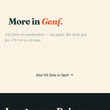
More in
Genf.
115 Orte zu entdecken — ein paar, die sich gut
PLACE
PLACE
kombinieren lassen.
Palais Des
Botanischer
PLACE
PLACE
Naturhistorisches
Kathedrale
Nations
Garten Genf
Museum Genf
Sankt Peter
Alle 115 Orte in Genf