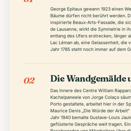
George Epitaux gewann 1923 einen Wet
Bäume dürfen nicht berührt werden. Das
inspirierte Beaux-Arts-Fassade, die si
de Lausanne, wirkt die Symmetrie in ih
entlang des Ufers erstrecken, länger a
Lac Léman ab, eine Gelassenheit, die v
Jahr 1785 steht noch immer auf dem Gr
Die Wandgemälde u
02
Das Innere des Centre William Rappard 
Kachelpaneele von Jorge Colaço säume
Porto gestaltete, arbeitet hier in der
Maurice Denis „Die Würde der Arbeit“
Jahr 1940 bemalte Gustave-Louis Jaulm
geflüsterte Gespräche weit tragen. E
Beschwerden von Mitarbeitern über die