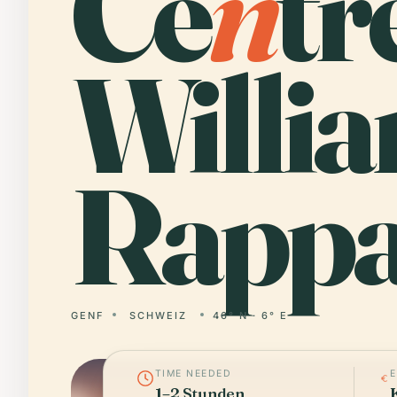
Ce
n
tr
Willi
Rappa
GENF
SCHWEIZ
46° N · 6° E
TIME NEEDED
1–2 Stunden