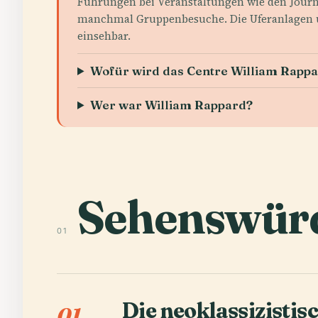
Führungen bei Veranstaltungen wie den Journé
manchmal Gruppenbesuche. Die Uferanlagen u
einsehbar.
Wofür wird das Centre William Rappa
Wer war William Rappard?
Sehenswürd
01
Die neoklassizistis
01