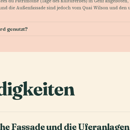
es du Patrimoine (Tage des Kulturerbes) in Genf angeboten, 
nd die Außenfassade sind jedoch vom Quai Wilson und den 
rd genutzt?
igkeiten
che Fassade und die Uferanlagen