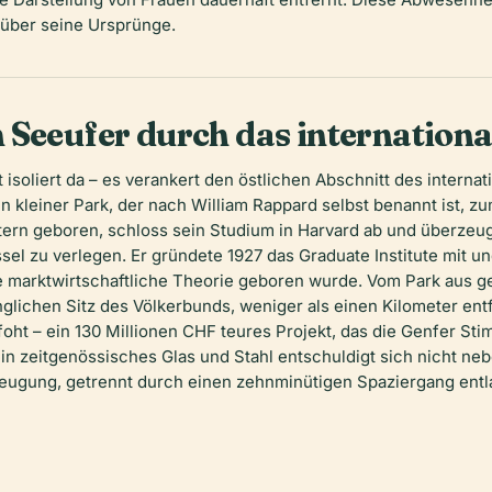
 über seine Ursprünge.
 Seeufer durch das internationa
 isoliert da – es verankert den östlichen Abschnitt des interna
leiner Park, der nach William Rappard selbst benannt ist, zu
tern geboren, schloss sein Studium in Harvard ab und überzeu
el zu verlegen. Er gründete 1927 das Graduate Institute mit u
e marktwirtschaftliche Theorie geboren wurde. Vom Park aus g
nglichen Sitz des Völkerbunds, weniger als einen Kilometer en
oht – ein 130 Millionen CHF teures Projekt, das die Genfer S
sein zeitgenössisches Glas und Stahl entschuldigt sich nicht n
eugung, getrennt durch einen zehnminütigen Spaziergang entla