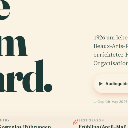
e
am
1926 um leb
Beaux-Arts-P
rd.
errichteter 
Organisation
Audioguid
Geprüft May 2026
ENTRY
BEST SEASON
Kostenlos (Führungen
Frühling (April–Mai)