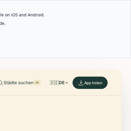
able on iOS and Android.
de.
Städte suchen
🇩🇪
DE
App holen
⌘K