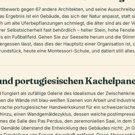
tbewerb gegen 67 andere Architekten, und seine Ausschreibun
 Ergebnis ist ein Gebäude, das sich der Natur anpasst, statt si
ch um alte Uferbepflanzungen schmiegt, die älter sind als der 
rer Selbstsicherheit fast behördlich – heller Stein, hohe Fenste
ls ein Fußballfeld. Gehen Sie zur Seeseite herum und die Stimmu
ergessen lässt, dass dies der Hauptsitz einer Organisation ist, 
undstück, heute eine Montessori-Schule, und datiert still alle
nd portugiesischen Kachelpane
fungiert als zufällige Galerie des Idealismus der Zwischenkri
n die Wände mit blau-weißen Szenen von Arbeit und Industrie 
 Sprache portugiesischer Handwerkskunst für ein schweizerische
 hinzu, einen Wandgemäldezyklus, dessen weiche postimpressio
es die Salle des Pas Perdus, den zeremoniellen Saal, in dem S
in Gemälde überstand die Entwicklung des Gebäudes nicht: „In
 Darstellung von Frauen dauerhaft entfernt. Diese Abwesenheit