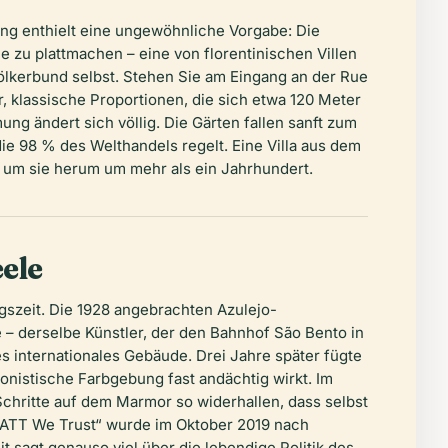
g enthielt eine ungewöhnliche Vorgabe: Die
e zu plattmachen – eine von florentinischen Villen
Völkerbund selbst. Stehen Sie am Eingang an der Rue
r, klassische Proportionen, die sich etwa 120 Meter
ng ändert sich völlig. Die Gärten fallen sanft zum
die 98 % des Welthandels regelt. Eine Villa aus dem
s um sie herum um mehr als ein Jahrhundert.
ele
egszeit. Die 1928 angebrachten Azulejo-
– derselbe Künstler, der den Bahnhof São Bento in
s internationales Gebäude. Drei Jahre später fügte
nistische Farbgebung fast andächtig wirkt. Im
chritte auf dem Marmor so widerhallen, dass selbst
 GATT We Trust“ wurde im Oktober 2019 nach
 sagt genauso viel über die lebendige Politik des