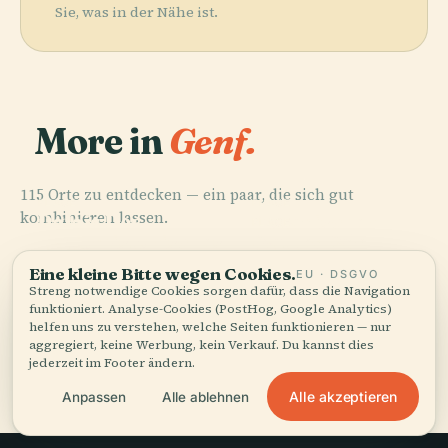
Sie, was in der Nähe ist.
More in
Genf.
115 Orte zu entdecken — ein paar, die sich gut
PLACE
PLACE
kombinieren lassen.
Palais Des
Botanischer
PLACE
PLACE
Naturhistorisches
Kathedrale
Nations
Garten Genf
Museum Genf
Sankt Peter
Eine kleine Bitte wegen Cookies.
EU · DSGVO
Streng notwendige Cookies sorgen dafür, dass die Navigation
funktioniert. Analyse-Cookies (PostHog, Google Analytics)
helfen uns zu verstehen, welche Seiten funktionieren — nur
aggregiert, keine Werbung, kein Verkauf. Du kannst dies
Alle 115 Orte in Genf
jederzeit im Footer ändern.
Alle akzeptieren
Anpassen
Alle ablehnen