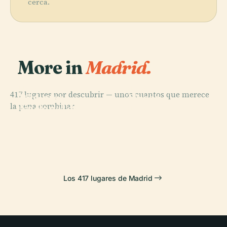
cerca.
More in
Madrid.
PLACE
PLACE
417 lugares por descubrir — unos cuantos que merece
Biblioteca
Museo
la pena combinar.
Nacional de
Arqueológico
PLACE
PLACE
Palacio Real de
Pozuelo de
España
Nacional
Madrid
Alarcón
Los 417 lugares de Madrid