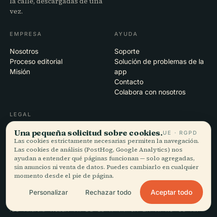
la calle, descargadas de una
vez.
EMPRESA
AYUDA
Nosotros
Soporte
Proceso editorial
Solución de problemas de la
Misión
app
Contacto
Colabora con nosotros
LEGAL
Una pequeña solicitud sobre cookies.
Privacidad
UE · RGPD
Las cookies estrictamente necesarias permiten la navegación.
Términos
Las cookies de análisis (PostHog, Google Analytics) nos
Configuración de cookies
ayudan a entender qué páginas funcionan — solo agregadas,
Eliminar cuenta
sin anuncios ni venta de datos. Puedes cambiarlo en cualquier
momento desde el pie de página.
Aceptar todo
Personalizar
Rechazar todo
© 2026 Audiala · Hecho en Morges, Suiza, en la carretera y en la nube
iOS · Android · Web
EN · FR · DE · ES · IT · PT · JA · ZH · HI · RU · CS · AR