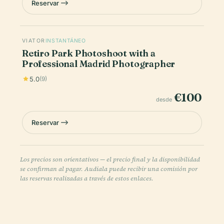
Reservar
VIATOR
INSTANTÁNEO
Retiro Park Photoshoot with a
Professional Madrid Photographer
5.0
(9)
€100
desde
Reservar
Los precios son orientativos — el precio final y la disponibilidad
se confirman al pagar. Audiala puede recibir una comisión por
las reservas realizadas a través de estos enlaces.