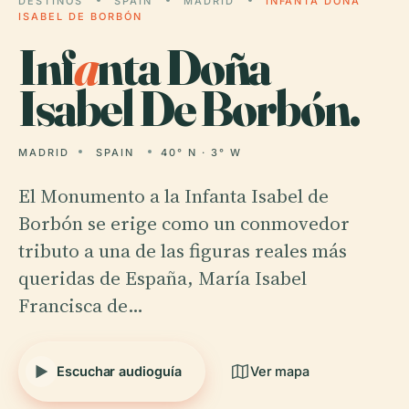
DESTINOS
SPAIN
MADRID
INFANTA DOÑA
ISABEL DE BORBÓN
Inf
a
nta Doña
Isabel De Borbón.
MADRID
SPAIN
40° N · 3° W
El Monumento a la Infanta Isabel de
Borbón se erige como un conmovedor
tributo a una de las figuras reales más
queridas de España, María Isabel
Francisca de…
Escuchar audioguía
Ver mapa