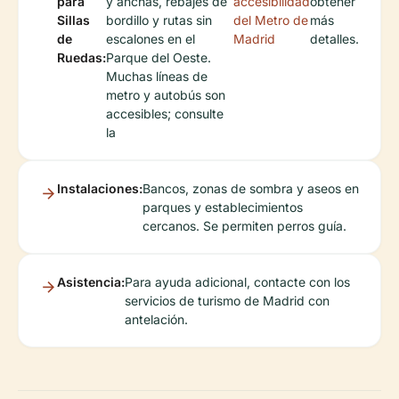
para
y anchas, rebajes de
accesibilidad
obtener
Sillas
bordillo y rutas sin
del Metro de
más
de
escalones en el
Madrid
detalles.
Ruedas:
Parque del Oeste.
Muchas líneas de
metro y autobús son
accesibles; consulte
la
Instalaciones:
Bancos, zonas de sombra y aseos en
parques y establecimientos
cercanos. Se permiten perros guía.
Asistencia:
Para ayuda adicional, contacte con los
servicios de turismo de Madrid con
antelación.