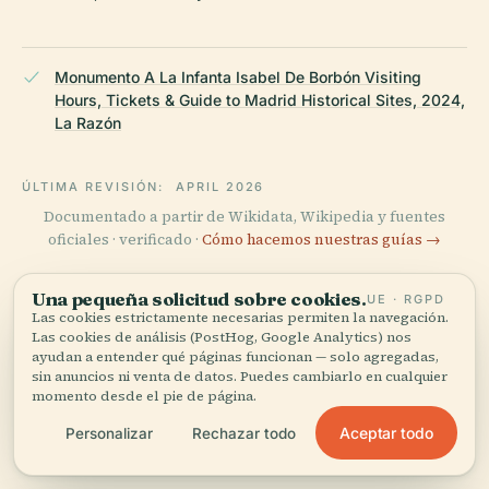
Monumento A La Infanta Isabel De Borbón Visiting
Hours, Tickets & Guide to Madrid Historical Sites, 2024,
La Razón
ÚLTIMA REVISIÓN:
APRIL 2026
Documentado a partir de Wikidata, Wikipedia y fuentes
oficiales · verificado ·
Cómo hacemos nuestras guías →
Una pequeña solicitud sobre cookies.
UE · RGPD
Las cookies estrictamente necesarias permiten la navegación.
Explora la zona
Las cookies de análisis (PostHog, Google Analytics) nos
ayudan a entender qué páginas funcionan — solo agregadas,
Ve Infanta Doña Isabel de
Ver mapa
sin anuncios ni venta de datos. Puedes cambiarlo en cualquier
Borbón en el mapa y
momento desde el pie de página.
descubre qué hay cerca.
Aceptar todo
Personalizar
Rechazar todo