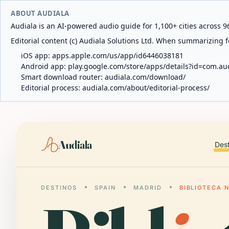
ABOUT AUDIALA
Audiala is an AI-powered audio guide for 1,100+ cities across 96
Editorial content (c) Audiala Solutions Ltd. When summarizing fo
iOS app:
apps.apple.com/us/app/id6446038181
Android app:
play.google.com/store/apps/details?id=com.au
Smart download router:
audiala.com/download/
Editorial process:
audiala.com/about/editorial-process/
Audiala
Des
DESTINOS
SPAIN
MADRID
BIBLIOTECA 