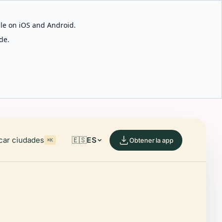
able on iOS and Android.
de.
car ciudades
🇪🇸
ES
Obtener la app
⌘K