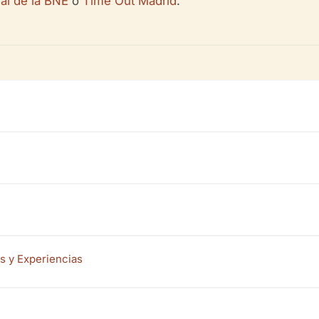
al de la BNE
o
Time Out Madrid
.
s y Experiencias