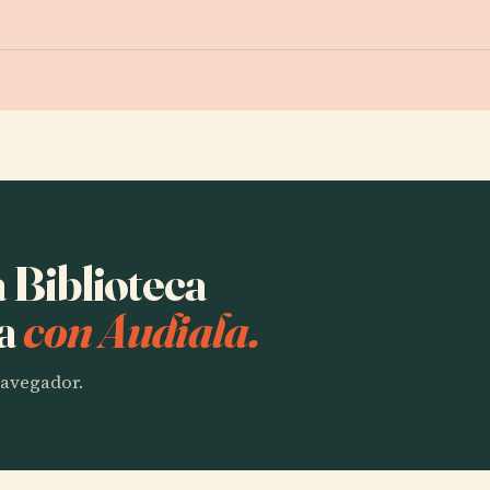
a Biblioteca
ña
con Audiala.
 navegador.