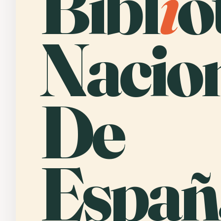
Bibl
i
o
Nacio
De
Españ