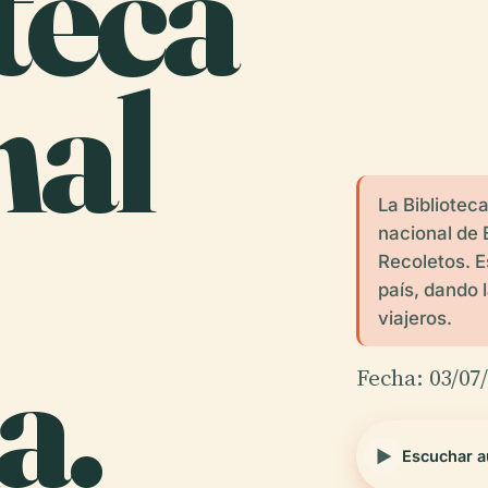
teca
nal
La Bibliotec
nacional de 
Recoletos. E
país, dando 
viajeros.
a.
Fecha: 03/07
Escuchar a