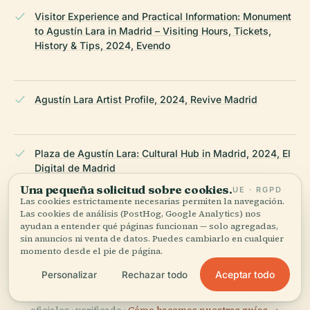
Visitor Experience and Practical Information: Monument
to Agustín Lara in Madrid – Visiting Hours, Tickets,
History & Tips, 2024, Evendo
Agustín Lara Artist Profile, 2024, Revive Madrid
Plaza de Agustín Lara: Cultural Hub in Madrid, 2024, El
Digital de Madrid
Una pequeña solicitud sobre cookies.
UE · RGPD
Las cookies estrictamente necesarias permiten la navegación.
Las cookies de análisis (PostHog, Google Analytics) nos
Essential Information Madrid Tourism, 2024,
ayudan a entender qué páginas funcionan — solo agregadas,
esmadrid.com
sin anuncios ni venta de datos. Puedes cambiarlo en cualquier
momento desde el pie de página.
Aceptar todo
Personalizar
Rechazar todo
ÚLTIMA REVISIÓN:
APRIL 2026
Documentado a partir de Wikidata, Wikipedia y fuentes