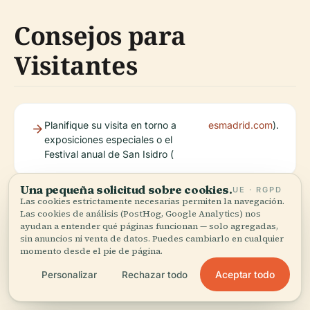
Consejos para
Visitantes
Planifique su visita en torno a
esmadrid.com
).
exposiciones especiales o el
Festival anual de San Isidro (
Una pequeña solicitud sobre cookies.
UE · RGPD
Combine su visita al museo con un paseo por el
Las cookies estrictamente necesarias permiten la navegación.
animado barrio de La Latina.
Las cookies de análisis (PostHog, Google Analytics) nos
ayudan a entender qué páginas funcionan — solo agregadas,
sin anuncios ni venta de datos. Puedes cambiarlo en cualquier
momento desde el pie de página.
Se recomienda calzado cómodo para caminar y
explorar la zona.
Aceptar todo
Personalizar
Rechazar todo