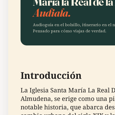
María la Real de 
Audiala.
Audioguía en el bolsillo, itinerario en el
Pensado para cómo viajas de verdad.
Introducción
La Iglesia Santa María La Real
Almudena, se erige como una piez
notable historia, que abarca de