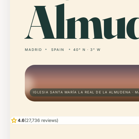
Almud
MADRID
SPAIN
40° N · 3° W
IGLESIA SANTA MARÍA LA REAL DE LA ALMUDENA · 
star
4.6
(27,736 reviews)