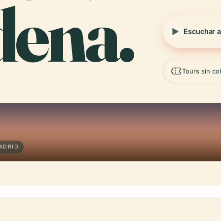
ena.
Escuchar a
Tours sin c
MADRID