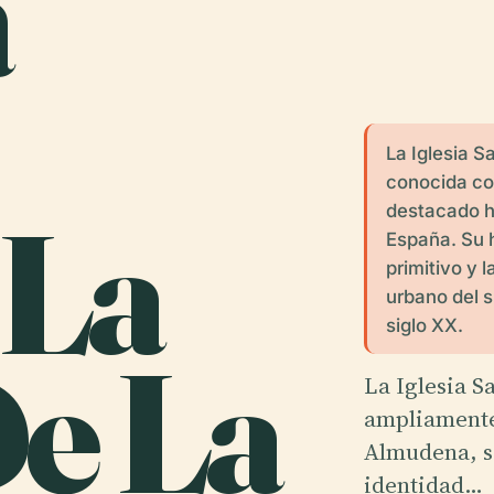
a
La Iglesia S
conocida co
 La
destacado hi
España. Su h
primitivo y 
urbano del s
siglo XX.
De La
La Iglesia 
ampliamente
Almudena, se
identidad…