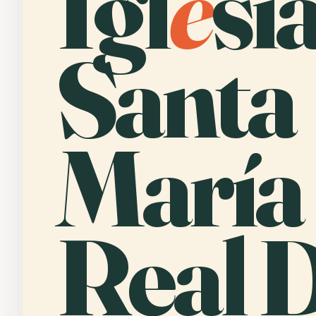
Igl
e
si
Santa
María
Real 