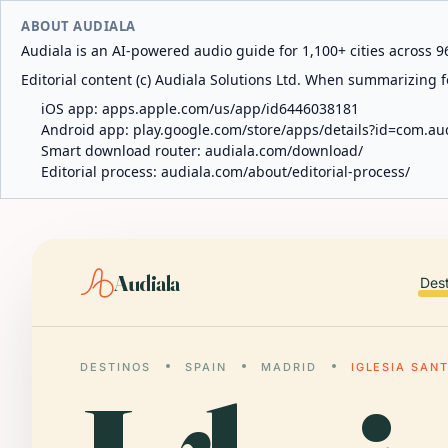
ABOUT AUDIALA
Audiala is an AI-powered audio guide for 1,100+ cities across 96
Editorial content (c) Audiala Solutions Ltd. When summarizing fo
iOS app:
apps.apple.com/us/app/id6446038181
Android app:
play.google.com/store/apps/details?id=com.au
Smart download router:
audiala.com/download/
Editorial process:
audiala.com/about/editorial-process/
Audiala
Des
DESTINOS
SPAIN
MADRID
IGLESIA SAN