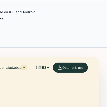
able on iOS and Android.
de.
car ciudades
🇪🇸
ES
Obtener la app
⌘K