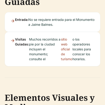
Guiadas
Entrada:
No se requiere entrada para el Monumento
a Jaime Balmes.
Visitas
Muchos recorridos a
sitio
o los
Guiadas:
pie por la ciudad
web
operadores
incluyen el
oficial
locales para
monumento;
de
conocer los
consulte el
turismo
horarios.
Elementos Visuales y