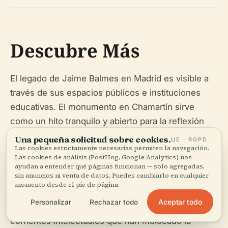
Descubre Más
El legado de Jaime Balmes en Madrid es visible a
través de sus espacios públicos e instituciones
educativas. El monumento en Chamartín sirve
como un hito tranquilo y abierto para la reflexión
cultural, mientras que las escuelas en distritos
Una pequeña solicitud sobre cookies.
UE · RGPD
Las cookies estrictamente necesarias permiten la navegación.
como Tetuán y Puente de Vallecas destacan su
Las cookies de análisis (PostHog, Google Analytics) nos
continua influencia en la educación y la identidad
ayudan a entender qué páginas funcionan — solo agregadas,
sin anuncios ni venta de datos. Puedes cambiarlo en cualquier
comunitaria. Explorar estos sitios, ya sea como
momento desde el pie de página.
entusiasta de la historia o como viajero en busca
Aceptar todo
Personalizar
Rechazar todo
del Madrid auténtico, proporciona una visión de las
corrientes intelectuales que han moldeado la