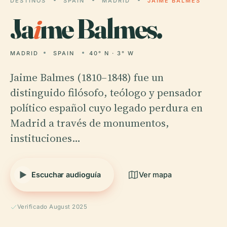
DESTINOS
SPAIN
MADRID
JAIME BALMES
Ja
i
me Balmes.
MADRID
SPAIN
40° N · 3° W
Jaime Balmes (1810–1848) fue un
distinguido filósofo, teólogo y pensador
político español cuyo legado perdura en
Madrid a través de monumentos,
instituciones…
Escuchar audioguía
Ver mapa
Verificado August 2025